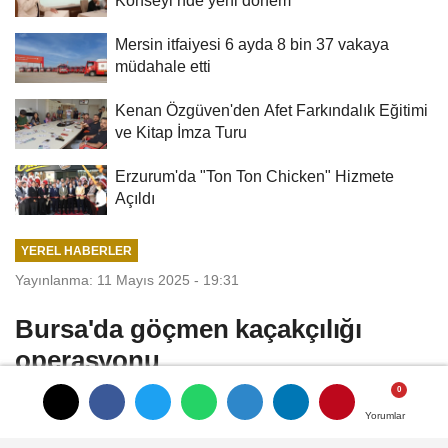
Konseyi’nde yeni dönem
Mersin itfaiyesi 6 ayda 8 bin 37 vakaya
müdahale etti
Kenan Özgüven'den Afet Farkındalık Eğitimi
ve Kitap İmza Turu
Erzurum'da "Ton Ton Chicken" Hizmete
Açıldı
YEREL HABERLER
Yayınlanma: 11 Mayıs 2025 - 19:31
Bursa'da göçmen kaçakçılığı
operasyonu
Bursa’da göçmen kaçakçılığına yönelik
Yorumlar
Yorumlar
operasyonda, yabancı uyruklu 3 şahsı yasa