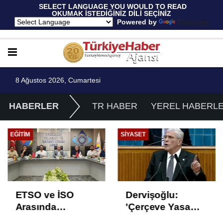
 SELECT LANGUAGE YOU WOULD TO READ 
OKUMAK İSTEDİĞİNİZ DİLİ SEÇİNİZ
  Powered by 
Translate
8 Ağustos 2026, Cumartesi
HABERLER
TR HABER
YEREL HABERL
EĞITIM
SIYASET
ETSO ve İSO
Dervişoğlu:
Arasında
'Çerçeve Yasa
İstihdam Odaklı
Çözüm Değil,