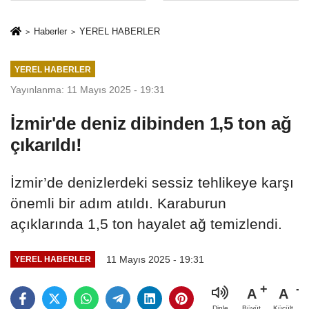
Mesleki Eğitim
İkinci Cumhuriyet
Protokolü
ve İhanet
Haberler
YEREL HABERLER
Belgesidir!'
YEREL HABERLER
Yayınlanma: 11 Mayıs 2025 - 19:31
İzmir'de deniz dibinden 1,5 ton ağ
çıkarıldı!
İzmir’de denizlerdeki sessiz tehlikeye karşı
önemli bir adım atıldı. Karaburun
açıklarında 1,5 ton hayalet ağ temizlendi.
11 Mayıs 2025 - 19:31
YEREL HABERLER
A
A
Büyüt
Küçült
Dinle