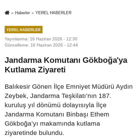
İkinci Cumhuriyet
sivil gözleri
ve İhanet
izmariti
Haberler
YEREL HABERLER
Belgesidir!'
affetmeyecek
YEREL HABERLER
Yayınlanma: 16 Haziran 2026 - 12:30
Güncelleme: 16 Haziran 2026 - 12:44
Jandarma Komutanı Gökboğa'ya
Kutlama Ziyareti
Balıkesir Gönen İlçe Emniyet Müdürü Aydın
Zeybek, Jandarma Teşkilatı’nın 187.
kuruluş yıl dönümü dolayısıyla İlçe
Jandarma Komutanı Binbaşı Ethem
Gökboğa’yı makamında kutlama
ziyaretinde bulundu.