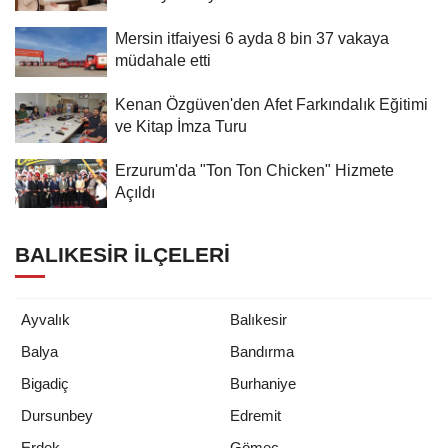
Mersin itfaiyesi 6 ayda 8 bin 37 vakaya
müdahale etti
Kenan Özgüven'den Afet Farkındalık Eğitimi
ve Kitap İmza Turu
Erzurum'da "Ton Ton Chicken" Hizmete
Açıldı
BALIKESIR İLÇELERI
Ayvalık
Balıkesir
Balya
Bandırma
Bigadiç
Burhaniye
Dursunbey
Edremit
Erdek
Gömeç