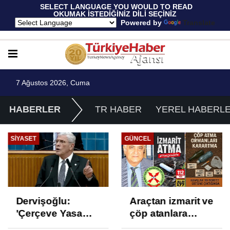
 SELECT LANGUAGE YOU WOULD TO READ 
OKUMAK İSTEDİĞİNİZ DİLİ SEÇİNİZ
  Powered by 
Translate
7 Ağustos 2026, Cuma
HABERLER
TR HABER
YEREL HABERL
SIYASET
GÜNCEL
Dervişoğlu:
Araçtan izmarit ve
'Çerçeve Yasa
çöp atanlara
Çözüm Değil,
uyarı: Trafiğin