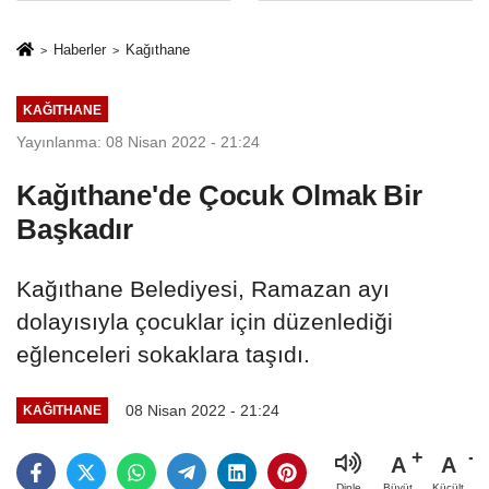
İkinci Cumhuriyet
sivil gözleri
ve İhanet
izmariti
Haberler
Kağıthane
Belgesidir!'
affetmeyecek
KAĞITHANE
Yayınlanma: 08 Nisan 2022 - 21:24
Kağıthane'de Çocuk Olmak Bir
Başkadır
Kağıthane Belediyesi, Ramazan ayı
dolayısıyla çocuklar için düzenlediği
eğlenceleri sokaklara taşıdı.
08 Nisan 2022 - 21:24
KAĞITHANE
A
A
Büyüt
Küçült
Dinle