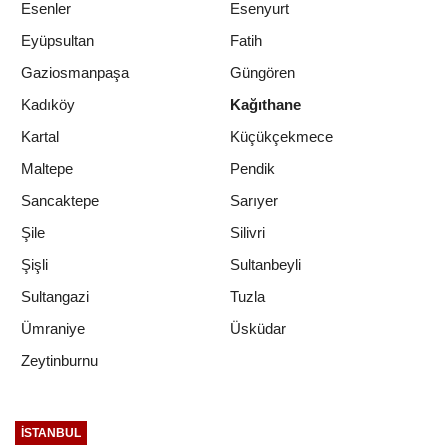
Esenler
Esenyurt
Eyüpsultan
Fatih
Gaziosmanpaşa
Güngören
Kadıköy
Kağıthane
Kartal
Küçükçekmece
Maltepe
Pendik
Sancaktepe
Sarıyer
Şile
Silivri
Şişli
Sultanbeyli
Sultangazi
Tuzla
Ümraniye
Üsküdar
Zeytinburnu
İSTANBUL