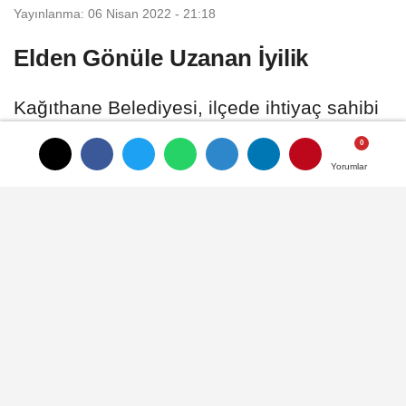
Yayınlanma: 06 Nisan 2022 - 21:18
Elden Gönüle Uzanan İyilik
Kağıthane Belediyesi, ilçede ihtiyaç sahibi
vatandaşların bu Ramazan da yüzlerini
güldürdü.
Yorumlar
Yorumlar
06 Nisan 2022 - 21:18
İSTANBUL
A
A
Büyüt
Küçült
Dinle