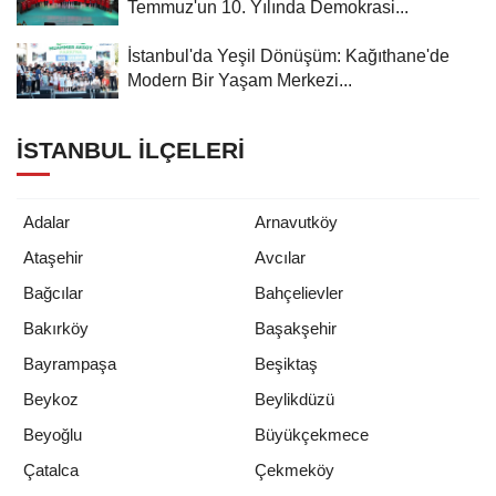
Temmuz'un 10. Yılında Demokrasi...
İstanbul'da Yeşil Dönüşüm: Kağıthane'de
Modern Bir Yaşam Merkezi...
İSTANBUL İLÇELERI
Adalar
Arnavutköy
Ataşehir
Avcılar
Bağcılar
Bahçelievler
Bakırköy
Başakşehir
Bayrampaşa
Beşiktaş
Beykoz
Beylikdüzü
Beyoğlu
Büyükçekmece
Çatalca
Çekmeköy