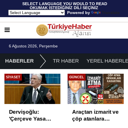
 SELECT LANGUAGE YOU WOULD TO READ 
OKUMAK İSTEDİĞİNİZ DİLİ SEÇİNİZ
  Powered by 
Translate
6 Ağustos 2026, Perşembe
HABERLER
TR HABER
YEREL HABERL
SIYASET
GÜNCEL
Dervişoğlu:
Araçtan izmarit ve
'Çerçeve Yasa
çöp atanlara
Çözüm Değil,
uyarı: Trafiğin