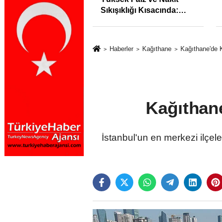
syonunu %31,75;
Sıkışıklığı Kısacında:
%50,49 olarak
Reel Sektörde
dı
Konkordato Fırtınası
Haberler
Kağıthane
Kağıthane'de
Kağıthan
İstanbul'un en merkezi ilçe