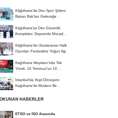
Kâğıthane'de Dev Spor Şöleni:
Bakan Bak'tan Geleceğe
Yatırım Vurgusu
Kağıthane'ye Dev Güvenlik
Kompleksi: Depremle Mücadele
ve Huzur İçin...
Kâğıthane’de Uluslararası Halk
Oyunları Festivaline Yoğun İlgi
Kağıthane Meydanı'nda Tek
Yürek: 15 Temmuz'un 10.
Yılında Demokrasi...
İstanbul'da Yeşil Dönüşüm:
Kağıthane'de Modern Bir
Yaşam Merkezi...
 OKUNAN HABERLER
ETSO ve İSO Arasında