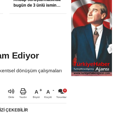
bugün de 3 ünlü ismin
bilgisine başvuruldu!
am Ediyor
 kentsel dönüşüm çalışmaları
A
A
Büyüt
Küçült
Dinle
Yazdır
Yorumlar
IZI ÇEKEBILIR