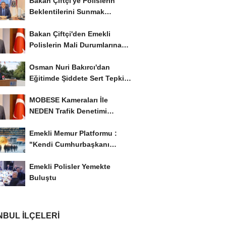
Bakan Çiftçi'ye Polislerin
Beklentilerini Sunmak
İstiyor..!
Bakan Çiftçi'den Emekli
Polislerin Mali Durumlarına
İyileştirme İstedi...
Osman Nuri Bakırcı'dan
Eğitimde Şiddete Sert Tepki:
'Eğitim Ailede...
MOBESE Kameraları İle
NEDEN Trafik Denetimi
Yapılmaz ?
Emekli Memur Platformu :
"Kendi Cumhurbaşkanı
Adayımızı Belirleyeceğiz..!...
Emekli Polisler Yemekte
Buluştu
NBUL İLÇELERI