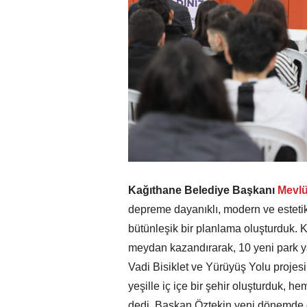
Kağıthane Belediye Başkanı
Mevlü
depreme dayanıklı, modern ve esteti
bütünleşik bir planlama oluşturduk. 
meydan kazandırarak, 10 yeni park ya
Vadi Bisiklet ve Yürüyüş Yolu projes
yeşille iç içe bir şehir oluşturduk, h
dedi. Başkan Öztekin yeni dönemde ça