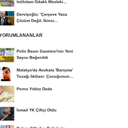
İstihdam Odaklı Mesleki
Eğitim Protokolü
Dervişoğlu: 'Çerçeve Yasa
Çözüm Değil, İkinci
Cumhuriyet ve İhanet...
 YORUMLANANLAR
Polis Basın Gazetesi'nin Yeni
Sayısı Beğenildi
Malatya'da Avukata 'Barışma'
Tuzağı İddiası: Çocuğunun
Gözü...
Porno Yıldızı Dede
İsmail YK Çiftçi Oldu