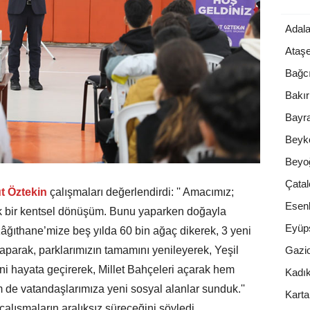
Adala
Ataşe
Bağcı
Bakı
Bayr
Beyk
Beyo
Çatal
t Öztekin
çalışmaları değerlendirdi: '' Amacımız;
Esenl
k bir kentsel dönüşüm. Bunu yaparken doğayla
Eyüp
Kâğıthane’mize beş yılda 60 bin ağaç dikerek, 3 yeni
Gazi
parak, parklarımızın tamamını yenileyerek, Yeşil
ini hayata geçirerek, Millet Bahçeleri açarak hem
Kadı
em de vatandaşlarımıza yeni sosyal alanlar sunduk.''
Karta
lışmaların aralıksız süreceğini söyledi.