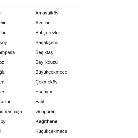
r
Arnavutköy
hir
Avcılar
lar
Bahçelievler
rköy
Başakşehir
ampaşa
Beşiktaş
oz
Beylikdüzü
ğlu
Büyükçekmece
ca
Çekmeköy
er
Esenyurt
sultan
Fatih
osmanpaşa
Güngören
köy
Kağıthane
l
Küçükçekmece