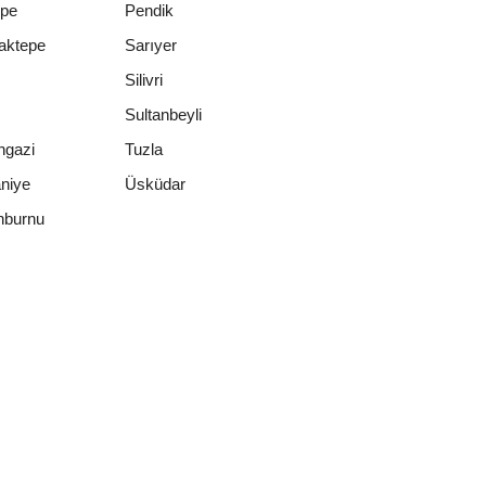
epe
Pendik
aktepe
Sarıyer
Silivri
Sultanbeyli
ngazi
Tuzla
niye
Üsküdar
nburnu