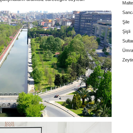
Malt
Sanc
Şile
Şişli
Sulta
Ümra
Zeyti