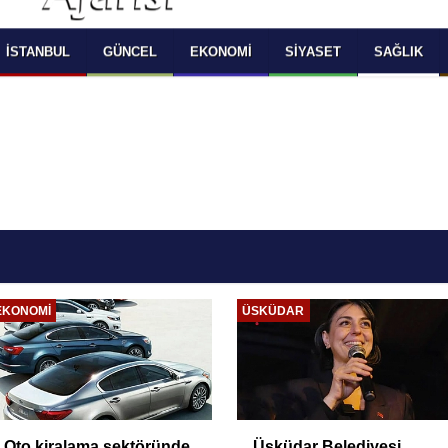
 SELECT LANGUAGE YOU WOULD TO READ 
OKUMAK İSTEDİĞİNİZ DİLİ SEÇİNİZ
  Powered by 
Translate
İSTANBUL
GÜNCEL
EKONOMI
SIYASET
SAĞLIK
EKONOMI
ÜSKÜDAR
Oto kiralama sektöründe
Üsküdar Belediyesi