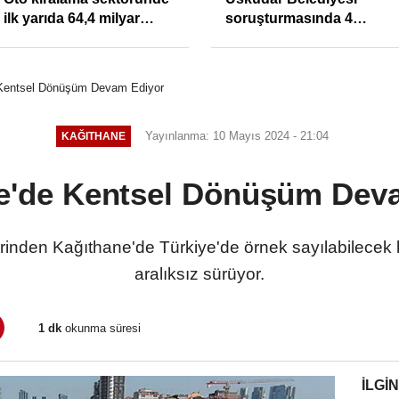
ilk yarıda 64,4 milyar
soruşturmasında 4
TL'lik araç yatırımı
tutuklama
 Kentsel Dönüşüm Devam Ediyor
Yayınlanma: 10 Mayıs 2024 - 21:04
KAĞITHANE
e'de Kentsel Dönüşüm Dev
lerinden Kağıthane'de Türkiye'de örnek sayılabilecek
aralıksız sürüyor.
1 dk
okunma süresi
İLGIN