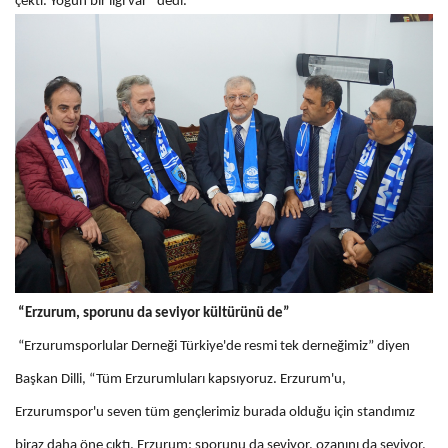
çekti. Yoğun bir ilgi var” dedi.
“Erzurum, sporunu da seviyor kültürünü de”
“Erzurumsporlular Derneği Türkiye'de resmi tek derneğimiz” diyen
Başkan Dilli, “Tüm Erzurumluları kapsıyoruz. Erzurum'u,
Erzurumspor'u seven tüm gençlerimiz burada olduğu için standımız
biraz daha öne çıktı. Erzurum; sporunu da seviyor, ozanını da seviyor,