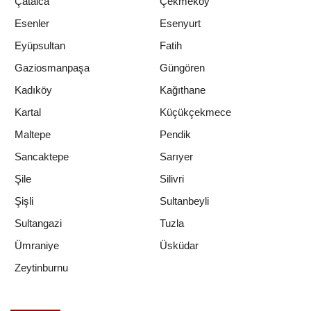
Çatalca
Çekmeköy
Esenler
Esenyurt
Eyüpsultan
Fatih
Gaziosmanpaşa
Güngören
Kadıköy
Kağıthane
Kartal
Küçükçekmece
Maltepe
Pendik
Sancaktepe
Sarıyer
Şile
Silivri
Şişli
Sultanbeyli
Sultangazi
Tuzla
Ümraniye
Üsküdar
Zeytinburnu