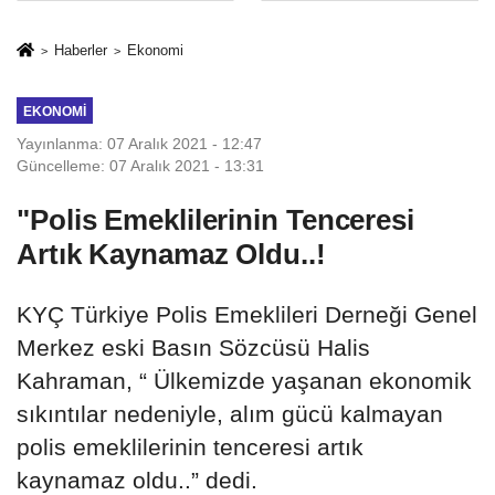
İkinci Cumhuriyet
sivil gözleri
ve İhanet
izmariti
Haberler
Ekonomi
Belgesidir!'
affetmeyecek
EKONOMI
Yayınlanma: 07 Aralık 2021 - 12:47
Güncelleme: 07 Aralık 2021 - 13:31
"Polis Emeklilerinin Tenceresi
Artık Kaynamaz Oldu..!
KYÇ Türkiye Polis Emeklileri Derneği Genel
Merkez eski Basın Sözcüsü Halis
Kahraman, “ Ülkemizde yaşanan ekonomik
sıkıntılar nedeniyle, alım gücü kalmayan
polis emeklilerinin tenceresi artık
kaynamaz oldu..” dedi.