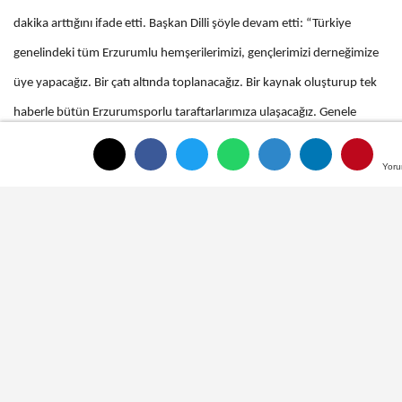
dakika arttığını ifade etti. Başkan Dilli şöyle devam etti: “Türkiye
genelindeki tüm Erzurumlu hemşerilerimizi, gençlerimizi derneğimize
üye yapacağız. Bir çatı altında toplanacağız. Bir kaynak oluşturup tek
haberle bütün Erzurumsporlu taraftarlarımıza ulaşacağız. Genele
yayacağız. Bütün illerimizde belki temsilciliğimiz olacak. Böyle bir
Yoru
Yoru
çalışma yapıyoruz. Tüm Erzurumlu hemşerilerimizi, gençlerimizi üye
olmaya davet ediyorum.”