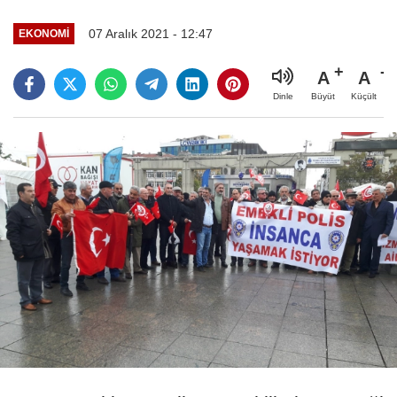
07 Aralık 2021 - 12:47
EKONOMI
A
A
Büyüt
Küçült
Dinle