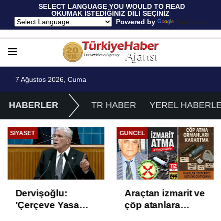
 SELECT LANGUAGE YOU WOULD TO READ 
OKUMAK İSTEDİĞİNİZ DİLİ SEÇİNİZ
  Powered by 
Translate
7 Ağustos 2026, Cuma
HABERLER
TR HABER
YEREL HABERL
SIYASET
GÜNCEL
Dervişoğlu:
Araçtan izmarit ve
'Çerçeve Yasa
çöp atanlara
Çözüm Değil,
uyarı: Trafiğin