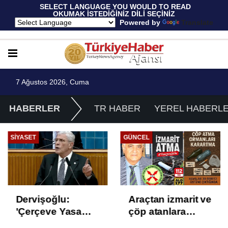
 SELECT LANGUAGE YOU WOULD TO READ 
OKUMAK İSTEDİĞİNİZ DİLİ SEÇİNİZ
  Powered by 
Translate
7 Ağustos 2026, Cuma
HABERLER
TR HABER
YEREL HABERL
SIYASET
GÜNCEL
Dervişoğlu:
Araçtan izmarit ve
'Çerçeve Yasa
çöp atanlara
Çözüm Değil,
uyarı: Trafiğin