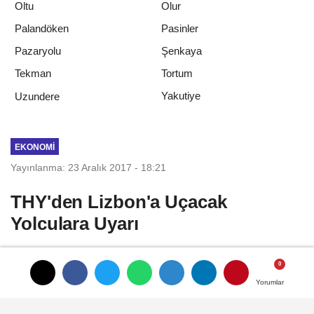
Oltu
Olur
Palandöken
Pasinler
Pazaryolu
Şenkaya
Tekman
Tortum
Yakutiye
Uzundere
EKONOMI
Yayınlanma: 23 Aralık 2017 - 18:21
THY'den Lizbon'a Uçacak
Yolculara Uyarı
Türk Hava Yolları (THY), Lizbon
Havalimanı'nda yapılacak güvenlik grevi
Yorumlar
Yorumlar
nedeniyle bu destinasyona uçacak