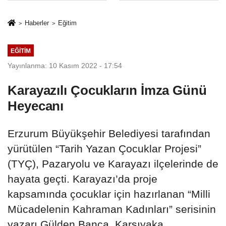
İkinci Cumhuriyet
sivil gözleri
ve İhanet
izmariti
Haberler
Eğitim
Belgesidir!'
affetmeyecek
EĞITIM
Yayınlanma: 10 Kasım 2022 - 17:54
Karayazılı Çocukların İmza Günü
Heyecanı
Erzurum Büyükşehir Belediyesi tarafından
yürütülen “Tarih Yazan Çocuklar Projesi”
(TYÇ), Pazaryolu ve Karayazı ilçelerinde de
hayata geçti. Karayazı’da proje
kapsamında çocuklar için hazırlanan “Milli
Mücadelenin Kahraman Kadınları” serisinin
yazarı Gülden Banca, Karşıyaka