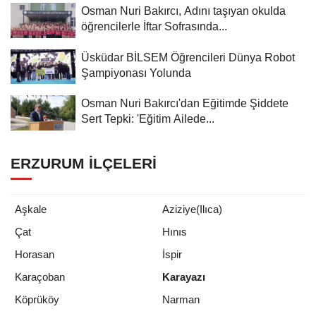
Osman Nuri Bakırcı, Adını taşıyan okulda
öğrencilerle İftar Sofrasında...
Üsküdar BİLSEM Öğrencileri Dünya Robot
Şampiyonası Yolunda
Osman Nuri Bakırcı'dan Eğitimde Şiddete
Sert Tepki: 'Eğitim Ailede...
ERZURUM İLÇELERI
Aşkale
Aziziye(Ilıca)
Çat
Hınıs
Horasan
İspir
Karaçoban
Karayazı
Köprüköy
Narman