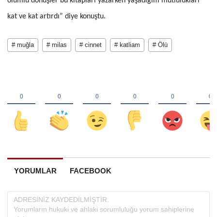
olumlu dönüşler bu kitapları yazarken yaşadığım mutlulukları
kat ve kat artırdı” diye konuştu.
# muğla
# milas
# cinnet
# katliam
# Ölü
YORUMLAR
FACEBOOK