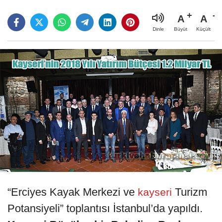
A
A
Büyüt
Küçült
Dinle
“Erciyes Kayak Merkezi ve
Turizm
kayseri
Potansiyeli” toplantısı İstanbul’da yapıldı.