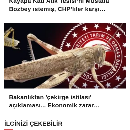
Kayapa Katı Atık Tesisi’ni Mustafa
Bozbey istemiş, CHP’liler karşı
çıkıyor!
Bakanlıktan 'çekirge istilası'
açıklaması... Ekonomik zarar
oluşturan popülasyon yok
İLGINIZI ÇEKEBILIR