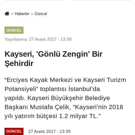
sivil gözleri
%50,49 olarak
izmariti
açıkladı
Haberler
Güncel
affetmeyecek
GÜNCEL
Yayınlanma: 27 Aralık 2017 - 13:39
Kayseri, 'Gönlü Zengin' Bir
Şehirdir
“Erciyes Kayak Merkezi ve Kayseri Turizm
Potansiyeli” toplantısı İstanbul’da
yapıldı. Kayseri Büyükşehir Belediye
Başkanı Mustafa Çelik, “Kayseri’nin 2018
yılı yatırım bütçesi 1.2 milyar TL.”
27 Aralık 2017 - 13:39
GÜNCEL