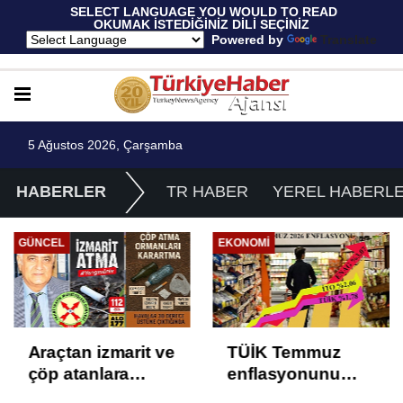
 SELECT LANGUAGE YOU WOULD TO READ 
OKUMAK İSTEDİĞİNİZ DİLİ SEÇİNİZ
  Powered by 
Translate
5 Ağustos 2026, Çarşamba
HABERLER
TR HABER
YEREL HABERL
GÜNCEL
EKONOMI
Araçtan izmarit ve
TÜİK Temmuz
çöp atanlara
enflasyonunu
uyarı: Trafiğin
%31,75; ENAG