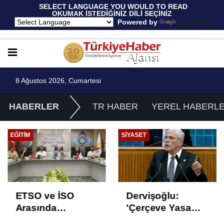
 SELECT LANGUAGE YOU WOULD TO READ 
OKUMAK İSTEDİĞİNİZ DİLİ SEÇİNİZ
  Powered by 
Translate
8 Ağustos 2026, Cumartesi
HABERLER
TR HABER
YEREL HABERL
EĞITIM
SIYASET
ETSO ve İSO
Dervişoğlu:
Arasında
'Çerçeve Yasa
İstihdam Odaklı
Çözüm Değil,