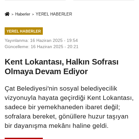
Mesleki Eğitim
İkinci Cumhuriyet
Protokolü
ve İhanet
Haberler
YEREL HABERLER
Belgesidir!'
YEREL HABERLER
Yayınlanma: 16 Haziran 2025 - 19:54
Güncelleme: 16 Haziran 2025 - 20:21
Kent Lokantası, Halkın Sofrası
Olmaya Devam Ediyor
Çat Belediyesi'nin sosyal belediyecilik
vizyonuyla hayata geçirdiği Kent Lokantası,
sadece bir yemekhaneden ibaret değil;
sofralara bereket, gönüllere huzur taşıyan
bir dayanışma mekânı haline geldi.