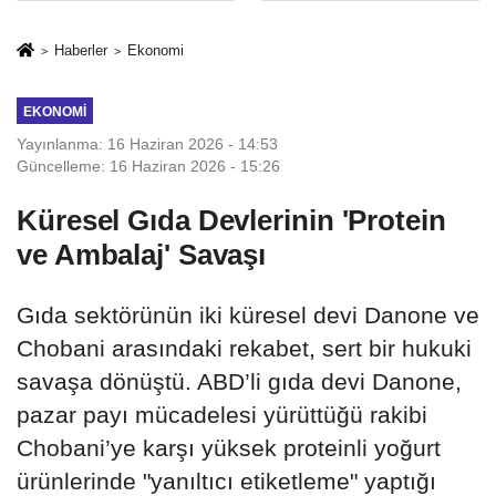
milyon TL’ye
rehberi
kadar destek
Haberler
Ekonomi
EKONOMI
Yayınlanma: 16 Haziran 2026 - 14:53
Güncelleme: 16 Haziran 2026 - 15:26
Küresel Gıda Devlerinin 'Protein
ve Ambalaj' Savaşı
Gıda sektörünün iki küresel devi Danone ve
Chobani arasındaki rekabet, sert bir hukuki
savaşa dönüştü. ABD’li gıda devi Danone,
pazar payı mücadelesi yürüttüğü rakibi
Chobani’ye karşı yüksek proteinli yoğurt
ürünlerinde "yanıltıcı etiketleme" yaptığı