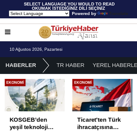
 SELECT LANGUAGE YOU WOULD TO READ 
OKUMAK İSTEDİĞİNİZ DİLİ SEÇİNİZ
  Powered by 
Translate
10 Ağustos 2026, Pazartesi
HABERLER
TR HABER
YEREL HABERL
EKONOMI
EKONOMI
KOSGEB’den
Ticaret'ten Türk
yeşil teknoloji
ihracatçısına
girişimlerine 6,5
Endonezya pazarı