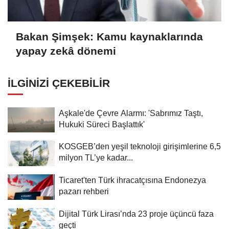
Bakan Şimşek: Kamu kaynaklarında
yapay zekâ dönemi
İLGINIZI ÇEKEBILIR
Aşkale'de Çevre Alarmı: 'Sabrımız Taştı,
Hukuki Süreci Başlattık'
KOSGEB’den yeşil teknoloji girişimlerine 6,5
milyon TL’ye kadar...
Ticaret'ten Türk ihracatçısına Endonezya
pazarı rehberi
Dijital Türk Lirası’nda 23 proje üçüncü faza
geçti