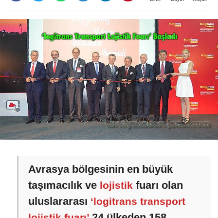
Avrasya bölgesinin en büyük
taşımacılık ve
fuarı olan
lojistik
uluslararası
‘logitrans transport
24 ülkeden 158
lojistik fuarı’