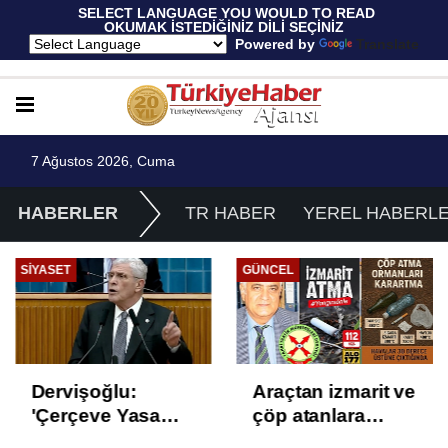
 SELECT LANGUAGE YOU WOULD TO READ 
OKUMAK İSTEDİĞİNİZ DİLİ SEÇİNİZ
  Powered by 
Translate
7 Ağustos 2026, Cuma
HABERLER
TR HABER
YEREL HABERL
SIYASET
GÜNCEL
Dervişoğlu:
Araçtan izmarit ve
'Çerçeve Yasa
çöp atanlara
Çözüm Değil,
uyarı: Trafiğin