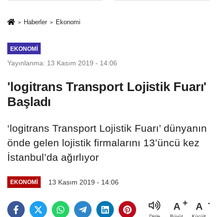
İkinci Cumhuriyet
sivil gözleri
ve İhanet
izmariti
Haberler
Ekonomi
Belgesidir!'
affetmeyecek
EKONOMI
Yayınlanma: 13 Kasım 2019 - 14:06
'logitrans Transport Lojistik Fuarı'
Başladı
‘logitrans Transport Lojistik Fuarı’ dünyanın
önde gelen lojistik firmalarını 13’üncü kez
İstanbul’da ağırlıyor
13 Kasım 2019 - 14:06
EKONOMI
A
A
Büyüt
Küçült
Dinle