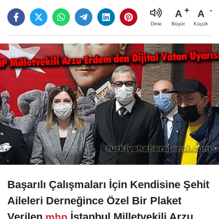
A
A
Büyüt
Küçült
Dinle
Başarılı Çalışmaları İçin Kendisine Şehit
Aileleri Derneğince Özel Bir Plaket
Verilen
İstanbul Milletvekili Arzu
mhp