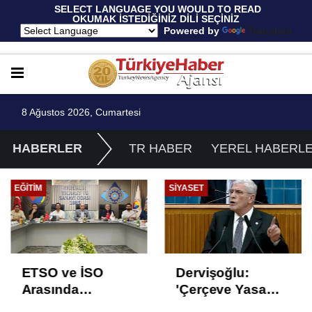
 SELECT LANGUAGE YOU WOULD TO READ 
OKUMAK İSTEDİĞİNİZ DİLİ SEÇİNİZ
  Powered by 
Translate
8 Ağustos 2026, Cumartesi
HABERLER
TR HABER
YEREL HABERL
EĞITIM
SIYASET
ETSO ve İSO
Dervişoğlu:
Arasında
'Çerçeve Yasa
İstihdam Odaklı
Çözüm Değil,