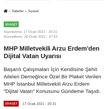
Mesleki Eğitim
İkinci Cumhuriyet
Protokolü
ve İhanet
Haberler
Siyaset
Belgesidir!'
SIYASET
Yayınlanma: 17 Ocak 2021 - 20:21
Güncelleme: 18 Ocak 2021 - 07:53
MHP Milletvekili Arzu Erdem'den
Dijital Vatan Uyarısı
Başarılı Çalışmaları İçin Kendisine Şehit
Aileleri Derneğince Özel Bir Plaket Verilen
MHP İstanbul Milletvekili Arzu Erdem
"Dijital Vatan" Konusunu Gündeme Taşıdı.
17 Ocak 2021 - 20:21
SIYASET