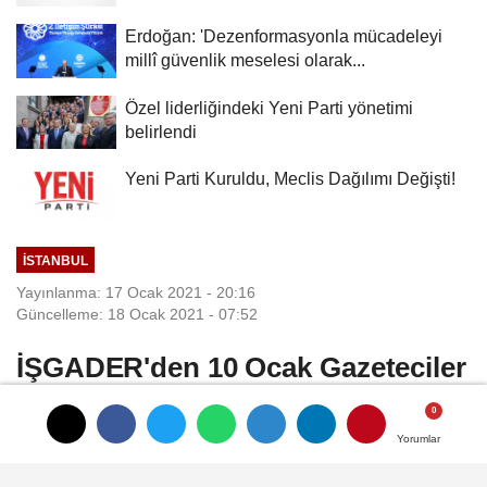
Erdoğan: 'Dezenformasyonla mücadeleyi
millî güvenlik meselesi olarak...
Özel liderliğindeki Yeni Parti yönetimi
belirlendi
Yeni Parti Kuruldu, Meclis Dağılımı Değişti!
İSTANBUL
Yayınlanma: 17 Ocak 2021 - 20:16
Güncelleme: 18 Ocak 2021 - 07:52
İŞGADER'den 10 Ocak Gazeteciler
Günü Kutlaması
Yorumlar
Yorumlar
MHP İstanbul Milletvekili Arzu Erdem, MHP