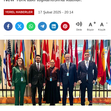
17 Şubat 2025 - 20:14
YEREL HABERLER
A
A
Büyüt
Küçült
Dinle