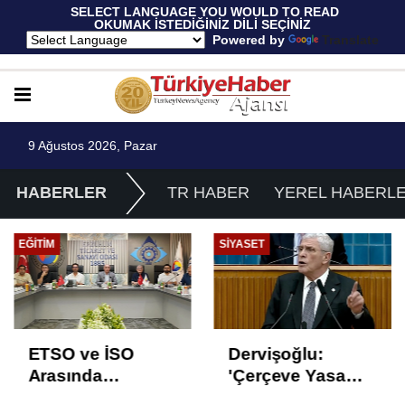
 SELECT LANGUAGE YOU WOULD TO READ 
OKUMAK İSTEDİĞİNİZ DİLİ SEÇİNİZ
  Powered by 
Translate
9 Ağustos 2026, Pazar
HABERLER
TR HABER
YEREL HABERL
EĞITIM
SIYASET
ETSO ve İSO
Dervişoğlu:
Arasında
'Çerçeve Yasa
İstihdam Odaklı
Çözüm Değil,