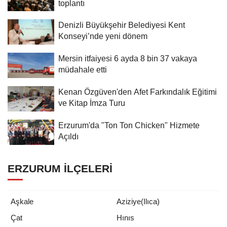
toplantı
Denizli Büyükşehir Belediyesi Kent
Konseyi’nde yeni dönem
Mersin itfaiyesi 6 ayda 8 bin 37 vakaya
müdahale etti
Kenan Özgüven'den Afet Farkındalık Eğitimi
ve Kitap İmza Turu
Erzurum'da "Ton Ton Chicken" Hizmete
Açıldı
ERZURUM İLÇELERI
Aşkale
Aziziye(Ilıca)
Çat
Hınıs