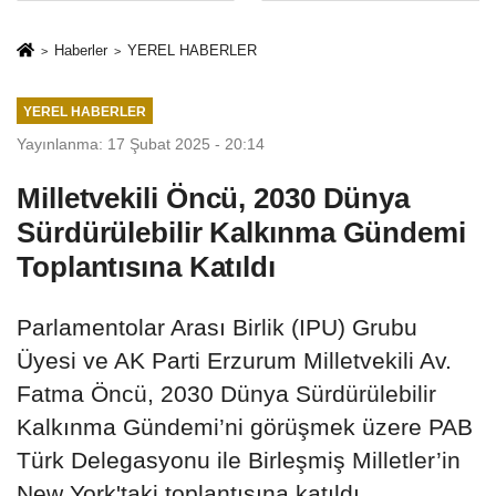
Mesleki Eğitim
İkinci Cumhuriyet
Protokolü
ve İhanet
Haberler
YEREL HABERLER
Belgesidir!'
YEREL HABERLER
Yayınlanma: 17 Şubat 2025 - 20:14
Milletvekili Öncü, 2030 Dünya
Sürdürülebilir Kalkınma Gündemi
Toplantısına Katıldı
Parlamentolar Arası Birlik (IPU) Grubu
Üyesi ve AK Parti Erzurum Milletvekili Av.
Fatma Öncü, 2030 Dünya Sürdürülebilir
Kalkınma Gündemi’ni görüşmek üzere PAB
Türk Delegasyonu ile Birleşmiş Milletler’in
New York'taki toplantısına katıldı.