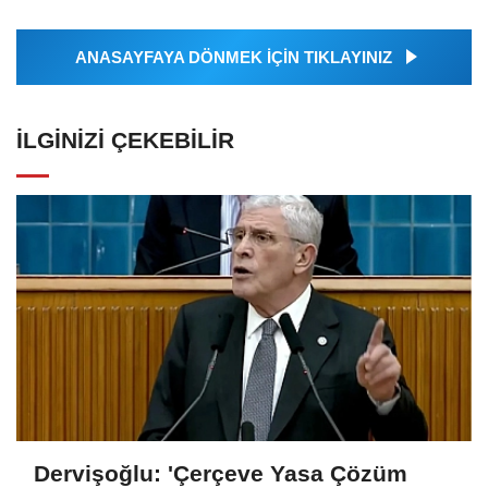
ANASAYFAYA DÖNMEK İÇİN TIKLAYINIZ
İLGINIZI ÇEKEBILIR
Dervişoğlu: 'Çerçeve Yasa Çözüm