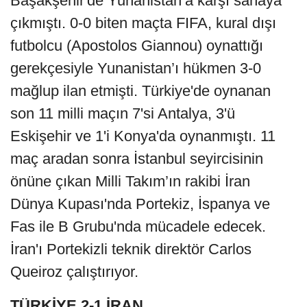
Başakşehir'de Yunanistan’a karşı sahaya
çıkmıştı. 0-0 biten maçta FIFA, kural dışı
futbolcu (Apostolos Giannou) oynattığı
gerekçesiyle Yunanistan’ı hükmen 3-0
mağlup ilan etmişti. Türkiye'de oynanan
son 11 milli maçın 7'si Antalya, 3'ü
Eskişehir ve 1'i Konya'da oynanmıştı. 11
maç aradan sonra İstanbul seyircisinin
önüne çıkan Milli Takım’ın rakibi İran
Dünya Kupası'nda Portekiz, İspanya ve
Fas ile B Grubu'nda mücadele edecek.
İran'ı Portekizli teknik direktör Carlos
Queiroz çalıştırıyor.
TÜRKİYE 2-1 İRAN