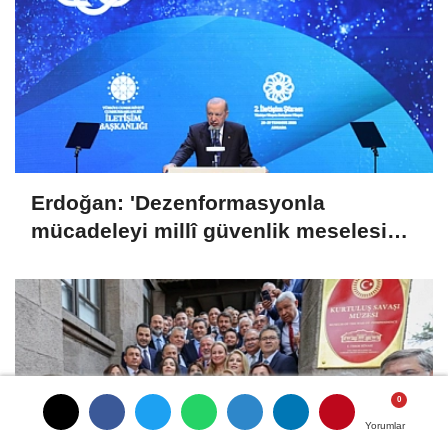
Erdoğan: 'Dezenformasyonla
mücadeleyi millî güvenlik meselesi
olarak görüyoruz'
Yorumlar
Yorumlar