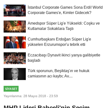
İstanbul Corporate Games Sona Erdi! World
Corporate Games'e, Kimler Gidecek?
Amedspor Süper Lig'e Yükseldi: Coşku ve
Kutlamalar Sokaklara Taştı
Cumhurbaşkanı Erdoğan Süper Lig'e
yükselen Erzurumspor'u tebrik etti
Eczacıbaşı Dynavit ikinci yarıya galibiyetle
başladı
Türk sporunun, Beşiktaş'ın ve hukuk
camiasının acı kaybı; Av....
SIYASET
Yayınlanma: 28 Mayıs 2018 - 23:59
MHP Lideri Bahçeli'nin Seçim