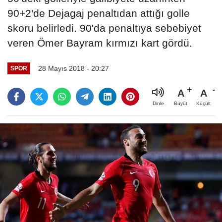
90+2'de Dejagaj penaltıdan attığı golle
skoru belirledi. 90'da penaltıya sebebiyet
veren Ömer Bayram kırmızı kart gördü.
28 Mayıs 2018 - 20:27
SPOR
A
A
Büyüt
Küçült
Dinle