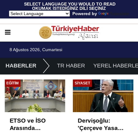
 SELECT LANGUAGE YOU WOULD TO READ 
OKUMAK İSTEDİĞİNİZ DİLİ SEÇİNİZ
  Powered by 
Translate
8 Ağustos 2026, Cumartesi
HABERLER
TR HABER
YEREL HABERL
SIYASET
GÜNCEL
Dervişoğlu:
Araçtan izmarit ve
'Çerçeve Yasa
çöp atanlara
Çözüm Değil,
uyarı: Trafiğin