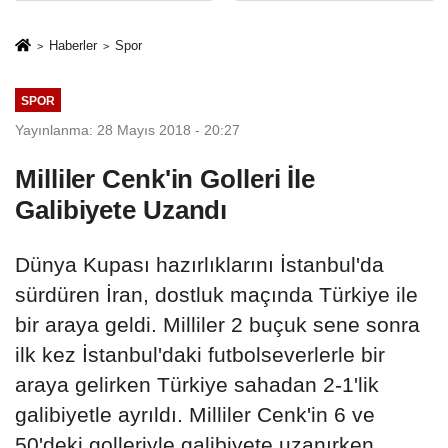
İkinci Cumhuriyet
sivil gözleri
ve İhanet
izmariti
Haberler
Spor
Belgesidir!'
affetmeyecek
SPOR
Yayınlanma: 28 Mayıs 2018 - 20:27
Milliler Cenk'in Golleri İle
Galibiyete Uzandı
Dünya Kupası hazırlıklarını İstanbul'da
sürdüren İran, dostluk maçında Türkiye ile
bir araya geldi. Milliler 2 buçuk sene sonra
ilk kez İstanbul'daki futbolseverlerle bir
araya gelirken Türkiye sahadan 2-1'lik
galibiyetle ayrıldı. Milliler Cenk'in 6 ve
50'deki golleriyle galibiyete uzanırken