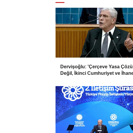
Dervişoğlu: 'Çerçeve Yasa Çöz
Değil, İkinci Cumhuriyet ve İhan
Belgesidir!'