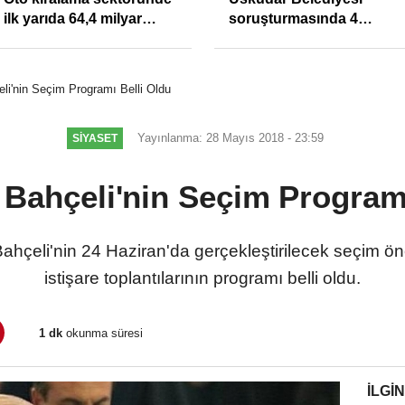
Yasa Çözüm Değil, İkinci
atanlara uyarı: Trafiğin
Cumhuriyet ve İhanet
sivil gözleri izmariti
Belgesidir!'
affetmeyecek
li'nin Seçim Programı Belli Oldu
Yayınlanma: 28 Mayıs 2018 - 23:59
SIYASET
 Bahçeli'nin Seçim Programı
hçeli'nin 24 Haziran'da gerçekleştirilecek seçim ö
istişare toplantılarının programı belli oldu.
1 dk
okunma süresi
İLGIN