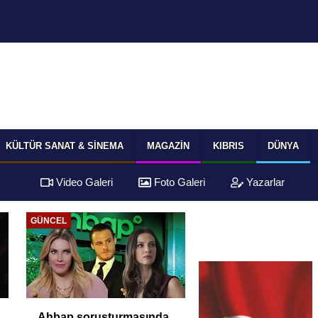
KÜLTÜR SANAT & SINEMA
MAGAZIN
KIBRIS
DÜNYA
Video Galeri
Foto Galeri
Yazarlar
EKONOMI
EKONOMI
TÜİK Temmuz
Yüksek Faiz ve Nak