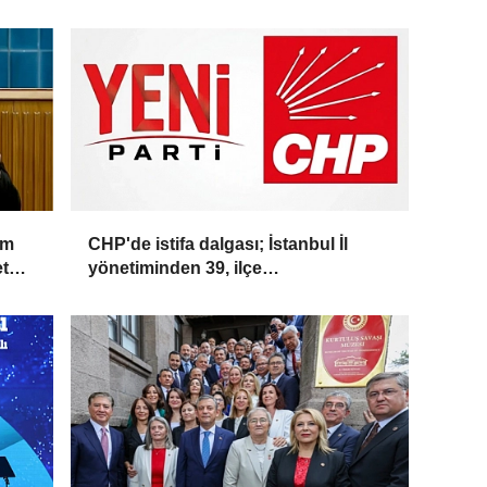
üm
CHP'de istifa dalgası; İstanbul İl
et
yönetiminden 39, ilçe
başkanlarından 36 kişi ayrıldı!