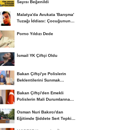
Sayısı Beğenildi
Malatya'da Avukata 'Barışma'
Tuzağı İddiası: Çocuğunun
Gözü...
Porno Yıldızı Dede
İsmail YK Çiftçi Oldu
Bakan Çiftçi'ye Polislerin
Beklentilerini Sunmak
İstiyor..!
Bakan Çiftçi'den Emekli
Polislerin Mali Durumlarına
İyileştirme İstedi...
Osman Nuri Bakırcı'dan
Eğitimde Şiddete Sert Tepki:
'Eğitim Ailede...