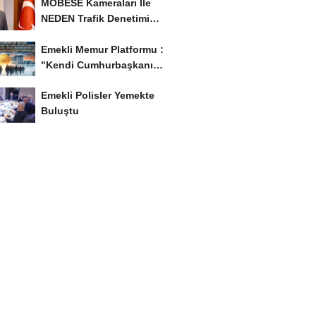
MOBESE Kameraları İle
NEDEN Trafik Denetimi
Yapılmaz ?
Emekli Memur Platformu :
"Kendi Cumhurbaşkanı
Adayımızı Belirleyeceğiz..!...
Emekli Polisler Yemekte
Buluştu