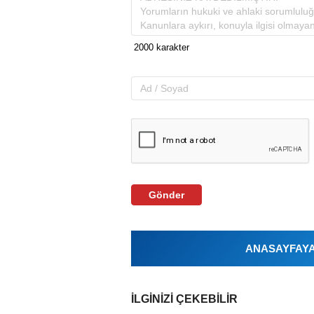
Gönder
ANASAYFAYA 
İLGINIZI ÇEKEBILIR