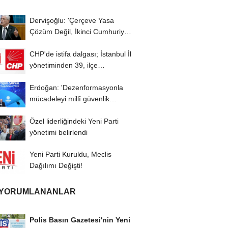
Dervişoğlu: 'Çerçeve Yasa
Çözüm Değil, İkinci Cumhuriyet
ve İhanet...
CHP'de istifa dalgası; İstanbul İl
yönetiminden 39, ilçe
başkanlarından...
Erdoğan: 'Dezenformasyonla
mücadeleyi millî güvenlik
meselesi olarak...
Özel liderliğindeki Yeni Parti
yönetimi belirlendi
Yeni Parti Kuruldu, Meclis
Dağılımı Değişti!
 YORUMLANANLAR
Polis Basın Gazetesi'nin Yeni