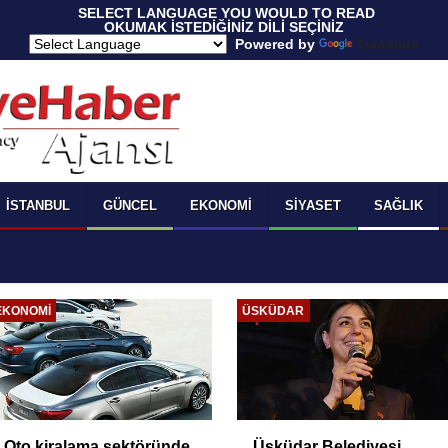
 SELECT LANGUAGE YOU WOULD TO READ 
OKUMAK İSTEDİĞİNİZ DİLİ SEÇİNİZ
  Powered by 
Translate
İSTANBUL
GÜNCEL
EKONOMI
SIYASET
SAĞLIK
SIYASET
GÜNCEL
Dervişoğlu: 'Çerçeve
Araçtan izmarit ve çöp