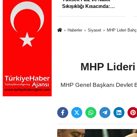
İstihdam Odaklı Mesleki
Eğitim Protokolü
Haberler
Siyaset
MHP Lideri Bahçe
MHP Lideri
MHP Genel Başkanı Devlet Ba