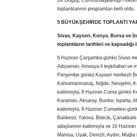
Bir Doğuş, Cumhurbaşkanlığı Hükümet
toplantılarının programları belli oldu.
5 BÜYÜKŞEHİRDE TOPLANTI Y
Sivas, Kayseri, Konya, Bursa ve İzm
toplantıların tarihleri ve kapsadığı i
6 Haziran Çarşamba günkü Sivas merke
Adıyaman, Amasya il teşkilatları ve mi
Perşembe günkü Kayseri merkezli Bölg
Kahramanmaraş, Niğde, Nevşehir, Kırşeh
katılımıyla; 8 Haziran Cuma günkü Ko
Karaman, Aksaray, Burdur, Isparta, Afyo
katılımıyla; 9 Haziran Cumartesi günk
Balıkesir, Yalova, Bilecik, Çanakkale, 
adaylarının katılımıyla ve 10 Haziran 
Manisa, Uşak, Denizli, Aydın, Muğla il 