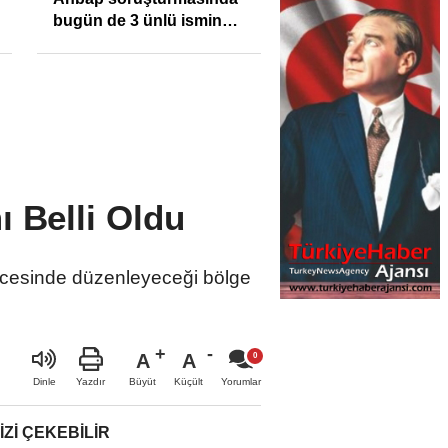
enflasyonunu %31,75;
Sıkışıklığı Kısacınd
ENAG %50,49 olarak
Reel Sektörde
açıkladı
Konkordato Fırtına
 Belli Oldu
ncesinde düzenleyeceği bölge
A
A
Büyüt
Küçült
Dinle
Yazdır
Yorumlar
IZI ÇEKEBILIR