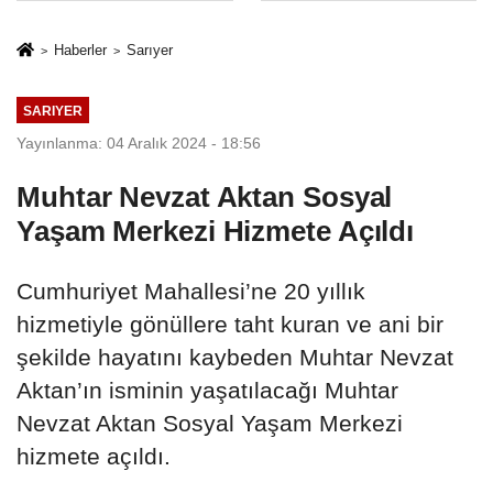
sivil gözleri
%50,49 olarak
izmariti
açıkladı
Haberler
Sarıyer
affetmeyecek
SARIYER
Yayınlanma: 04 Aralık 2024 - 18:56
Muhtar Nevzat Aktan Sosyal
Yaşam Merkezi Hizmete Açıldı
Cumhuriyet Mahallesi’ne 20 yıllık
hizmetiyle gönüllere taht kuran ve ani bir
şekilde hayatını kaybeden Muhtar Nevzat
Aktan’ın isminin yaşatılacağı Muhtar
Nevzat Aktan Sosyal Yaşam Merkezi
hizmete açıldı.