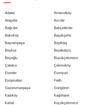
Sarıyer Çayırbaşı’nda Altyapı Sorunu
Tarihe Karışıyor
Sarıyer Belediyesi'nden 17.