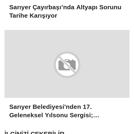
Mücadelede Buluştu
Birinci Sarıyer Kariyer Fuarı
Vatandaşlardan Yoğun İlgi Gördü