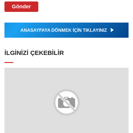
# Muhtar Nevzat Aktan
# Sarıyer Belediye Başkanı
# M. Oktay Aksu
# Hüseyin Coşkun
# Sergül Doğan
# Osman Demir
# Cem Çetin
# Nizamettin Günel
# Bayram Ali Baştan
# Ayhan Gedik
# Meltem Yücel Pir
# Cumhuriyet Mahallesi’