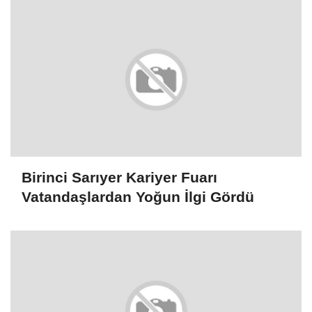
Gönder
ANASAYFAYA DÖNMEK İÇİN TIKLAYINIZ
İLGINIZI ÇEKEBILIR