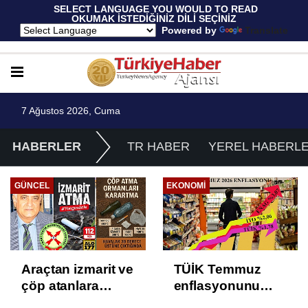
 SELECT LANGUAGE YOU WOULD TO READ 
OKUMAK İSTEDİĞİNİZ DİLİ SEÇİNİZ
  Powered by 
Translate
7 Ağustos 2026, Cuma
HABERLER
TR HABER
YEREL HABERL
GÜNCEL
EKONOMI
Araçtan izmarit ve
TÜİK Temmuz
çöp atanlara
enflasyonunu
uyarı: Trafiğin
%31,75; ENAG