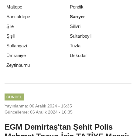
Geleneksel Yılsonu Sergisi;
'Gönülden Ele, Elden Size'
İLGINIZI ÇEKEBILIR
İBB ve Sarıyer Belediyesi; Denizleri
Korumak Hepimizin Görevi
Sarıyer'de Kadınlar Bağımlılıkla Mücadelede
Buluştu
Birinci Sarıyer Kariyer Fuarı Vatandaşlardan
Yoğun İlgi Gördü
Sarıyer Belediyesi Spor Kulübü Minik
Karatecilerinden Üç Kupa
Sarıyer Çayırbaşı’nda Altyapı Sorunu Tarihe
Karışıyor