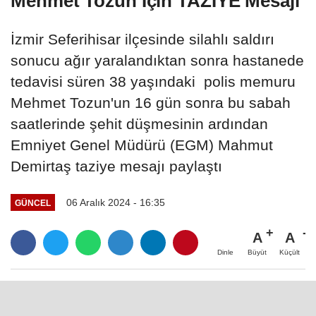
İSTANBUL İLÇELERI
Adalar
Arnavutköy
Ataşehir
Avcılar
Bağcılar
Bahçelievler
Bakırköy
Başakşehir
Bayrampaşa
Beşiktaş
Beykoz
Beylikdüzü
Beyoğlu
Büyükçekmece
Çatalca
Çekmeköy
Esenler
Esenyurt
Eyüpsultan
Fatih
Gaziosmanpaşa
Güngören