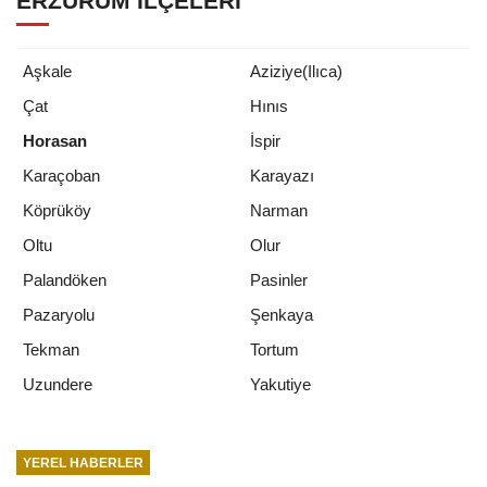
ERZURUM İLÇELERI
Aşkale
Aziziye(Ilıca)
Çat
Hınıs
Horasan
İspir
Karaçoban
Karayazı
Köprüköy
Narman
Oltu
Olur
Palandöken
Pasinler
Pazaryolu
Şenkaya
Tekman
Tortum
Yakutiye
Uzundere
YEREL HABERLER