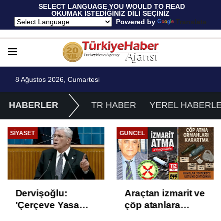
 SELECT LANGUAGE YOU WOULD TO READ 
OKUMAK İSTEDİĞİNİZ DİLİ SEÇİNİZ
  Powered by 
Translate
8 Ağustos 2026, Cumartesi
HABERLER
TR HABER
YEREL HABERL
SIYASET
GÜNCEL
Dervişoğlu:
Araçtan izmarit ve
'Çerçeve Yasa
çöp atanlara
Çözüm Değil,
uyarı: Trafiğin