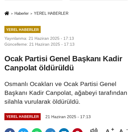
İkinci Cumhuriyet
sivil gözleri
ve İhanet
izmariti
Haberler
YEREL HABERLER
Belgesidir!'
affetmeyecek
YEREL HABERLER
Yayınlanma: 21 Haziran 2025 - 17:13
Güncelleme: 21 Haziran 2025 - 17:13
Ocak Partisi Genel Başkanı Kadir
Canpolat öldürüldü
Osmanlı Ocakları ve Ocak Partisi Genel
Başkanı Kadir Canpolat, ağabeyi tarafından
silahla vurularak öldürüldü.
21 Haziran 2025 - 17:13
YEREL HABERLER
A
A