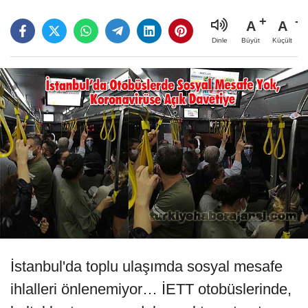
A
A
Büyüt
Küçült
Dinle
İstanbul'da toplu ulaşımda sosyal mesafe
ihlalleri önlenemiyor… İETT otobüslerinde,