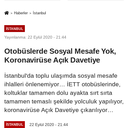
İkinci Cumhuriyet
sivil gözleri
ve İhanet
izmariti
Haberler
İstanbul
Belgesidir!'
affetmeyecek
İSTANBUL
Yayınlanma: 22 Eylül 2020 - 21:44
Otobüslerde Sosyal Mesafe Yok,
Koronavirüse Açık Davetiye
İstanbul'da toplu ulaşımda sosyal mesafe
ihlalleri önlenemiyor… İETT otobüslerinde,
koltuklar tamamen dolu ayakta sırt sırta
tamamen temaslı şekilde yolculuk yapılıyor,
koronavirüse Açık Davetiye çıkarılıyor…
22 Eylül 2020 - 21:44
İSTANBUL