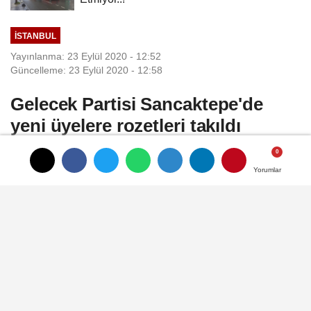
İSTANBUL
Yayınlanma: 23 Eylül 2020 - 12:52
Güncelleme: 23 Eylül 2020 - 12:58
Gelecek Partisi Sancaktepe'de
yeni üyelere rozetleri takıldı
Gelecek Partisi Sancaktepe İlçe Başkanlığı
Yorumlar
Yorumlar
Sancaktepe Gönül Sofrası tesislerinde
rozet takma töreni düzenledi.
23 Eylül 2020 - 12:52
İSTANBUL
A
A
Büyüt
Küçült
Dinle