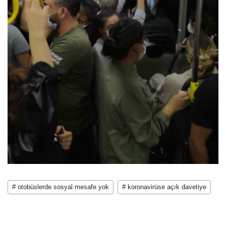
# otobüslerde sosyal mesafe yok
# koronavirüse açık davetiye