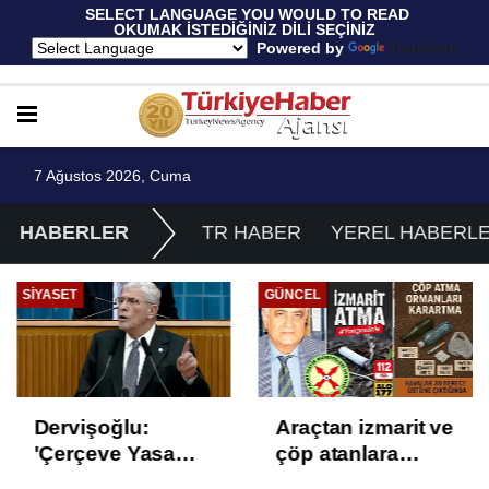
 SELECT LANGUAGE YOU WOULD TO READ 
OKUMAK İSTEDİĞİNİZ DİLİ SEÇİNİZ
  Powered by 
Translate
7 Ağustos 2026, Cuma
HABERLER
TR HABER
YEREL HABERL
SIYASET
GÜNCEL
Dervişoğlu:
Araçtan izmarit ve
'Çerçeve Yasa
çöp atanlara
Çözüm Değil,
uyarı: Trafiğin