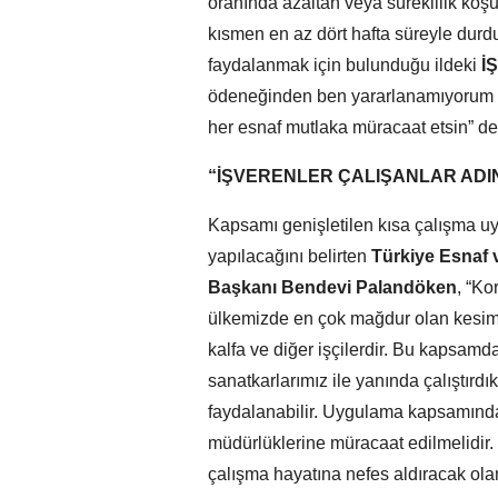
oranında azaltan veya süreklilik koş
kısmen en az dört hafta süreyle dur
faydalanmak için bulunduğu ildeki
İ
ödeneğinden ben yararlanamıyorum di
her esnaf mutlaka müracaat etsin” de
“İŞVERENLER ÇALIŞANLAR ADI
Kapsamı genişletilen kısa çalışma uy
yapılacağını belirten
Türkiye Esnaf 
Başkanı Bendevi Palandöken
, “Ko
ülkemizde en çok mağdur olan kesim e
kalfa ve diğer işçilerdir. Bu kapsamd
sanatkarlarımız ile yanında çalıştırdı
faydalanabilir. Uygulama kapsamın
müdürlüklerine müracaat edilmelidir.
çalışma hayatına nefes aldıracak olan