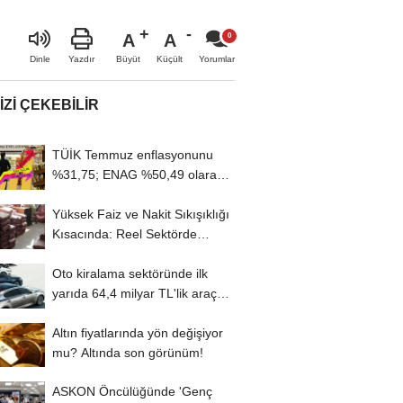
A
A
Büyüt
Küçült
Dinle
Yazdır
Yorumlar
IZI ÇEKEBILIR
TÜİK Temmuz enflasyonunu
%31,75; ENAG %50,49 olarak
açıkladı
Yüksek Faiz ve Nakit Sıkışıklığı
Kısacında: Reel Sektörde
Konkordato...
Oto kiralama sektöründe ilk
yarıda 64,4 milyar TL'lik araç
yatırımı
Altın fiyatlarında yön değişiyor
mu? Altında son görünüm!
ASKON Öncülüğünde 'Genç