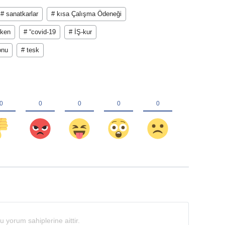
# sanatkarlar
# kısa Çalışma Ödeneği
öken
# “covid-19
# İŞ-kur
onu
# tesk