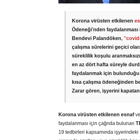
Korona virüsten etkilenen
es
Ödeneği’nden faydalanması i
Bendevi Palandöken,
“covid
çalışma sürelerini geçici ola
süreklilik koşulu aranmaksız
en az dört hafta süreyle du
faydalanmak için bulunduğu 
kısa çalışma ödeneğinden be
Zarar gören, işyerini kapata
Korona virüsten etkilenen
esnaf
v
faydalanması için çağrıda bulunan
T
19 tedbirleri kapsamında işyerindeki h