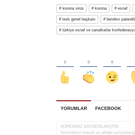
# korona virüs
# korona
# esnaf
# tesk genel başkanı
# bendevi paland
# türkiye esnaf ve sanatkarlar konfederasy
YORUMLAR
FACEBOOK