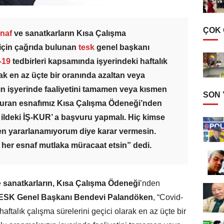
ÇOK
naf
ve sanatkarların Kısa Çalışma
çin çağrıda bulunan
tesk
genel başkanı
-19
tedbirleri kapsamında işyerindeki haftalık
rak en az üçte bir oranında azaltan veya
ın işyerinde faaliyetini tamamen veya kısmen
SON
rduran esnafımız Kısa Çalışma Ödeneği’nden
ildeki İŞ-KUR’ a başvuru yapmalı. Hiç kimse
n yararlanamıyorum diye karar vermesin.
n her esnaf mutlaka müracaat etsin” dedi.
e
sanatkarların,
Kısa Çalışma Ödeneği
’nden
ESK Genel Başkanı Bendevi Palandöken
, “Covid-
aftalık çalışma sürelerini geçici olarak en az üçte bir