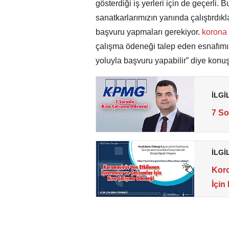
gösterdiği iş yerleri için de geçerli
sanatkarlarımızın yanında çalıştırdıkl
başvuru yapmaları gerekiyor.
korona
çalışma ödeneği talep eden esnafımı
yoluyla başvuru yapabilir” diye konuş
İLGİ
7 So
İLGİ
Koro
İçin