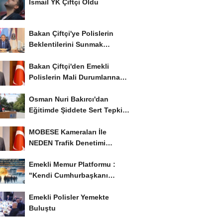
İsmail YK Çiftçi Oldu
Bakan Çiftçi'ye Polislerin
Beklentilerini Sunmak
İstiyor..!
Bakan Çiftçi'den Emekli
Polislerin Mali Durumlarına
İyileştirme İstedi...
Osman Nuri Bakırcı'dan
Eğitimde Şiddete Sert Tepki:
'Eğitim Ailede...
MOBESE Kameraları İle
NEDEN Trafik Denetimi
Yapılmaz ?
Emekli Memur Platformu :
"Kendi Cumhurbaşkanı
Adayımızı Belirleyeceğiz..!...
Emekli Polisler Yemekte
Buluştu