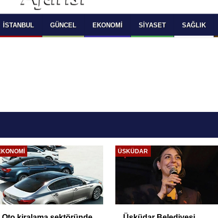
 SELECT LANGUAGE YOU WOULD TO READ 
OKUMAK İSTEDİĞİNİZ DİLİ SEÇİNİZ
  Powered by 
Translate
İSTANBUL
GÜNCEL
EKONOMI
SIYASET
SAĞLIK
EKONOMI
ÜSKÜDAR
Oto kiralama sektöründe
Üsküdar Belediyesi