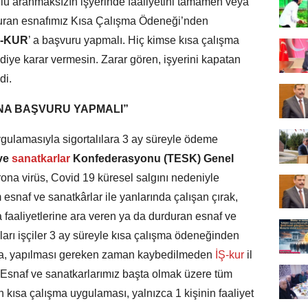
ulu aranmaksızın işyerinde faaliyetini tamamen veya
duran esnafımız Kısa Çalışma Ödeneği’nden
Ş-KUR
’ a başvuru yapmalı. Hiç kimse kısa çalışma
ye karar vermesin. Zarar gören, işyerini kapatan
di.
NA BAŞVURU YAPMALI”
gulamasıyla sigortalılara 3 ay süreyle ödeme
ve
sanatkarlar
Konfederasyonu (TESK) Genel
rona virüs, Covid 19 küresel salgını nedeniyle
snaf ve sanatkârlar ile yanlarında çalışan çırak,
a faaliyetlerine ara veren ya da durduran esnaf ve
kları işçiler 3 ay süreyle kısa çalışma ödeneğinden
da, yapılması gereken zaman kaybedilmeden
İŞ-kur
il
 Esnaf ve sanatkarlarımız başta olmak üzere tüm
 kısa çalışma uygulaması, yalnızca 1 kişinin faaliyet