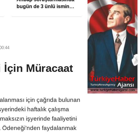
bugün de 3 ünlü ismin
bilgisine başvuruldu!
00:44
 İçin Müracaat
alanması için çağrıda bulunan
erindeki haftalık çalışma
maksızın işyerinde faaliyetini
ma Ödeneği’nden faydalanmak