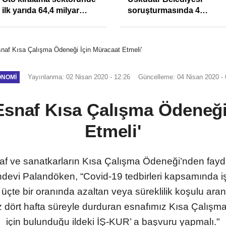
ilk yarıda 64,4 milyar
soruşturmasında 4
TL'lik araç yatırımı
tutuklama
naf Kısa Çalışma Ödeneği İçin Müracaat Etmeli'
Yayınlanma: 02 Nisan 2020 - 12:26
Güncelleme: 04 Nisan 2020 - 
ONOMI
Esnaf Kısa Çalışma Ödeneği
Etmeli'
naf ve sanatkarların Kısa Çalışma Ödeneği’nden fayd
vi Palandöken, “Covid-19 tedbirleri kapsamında işy
z üçte bir oranında azaltan veya süreklilik koşulu aran
dört hafta süreyle durduran esnafımız Kısa Çalış
için bulunduğu ildeki İŞ-KUR’ a başvuru yapmalı."