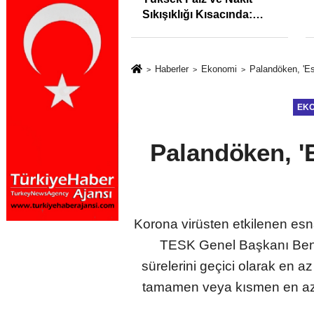
syonunu %31,75;
Sıkışıklığı Kısacında:
%50,49 olarak
Reel Sektörde
dı
Konkordato Fırtınası
Haberler
Ekonomi
Palandöken, 'Es
EK
Palandöken, '
Korona virüsten etkilenen es
TESK Genel Başkanı Bende
sürelerini geçici olarak en a
tamamen veya kısmen en az 