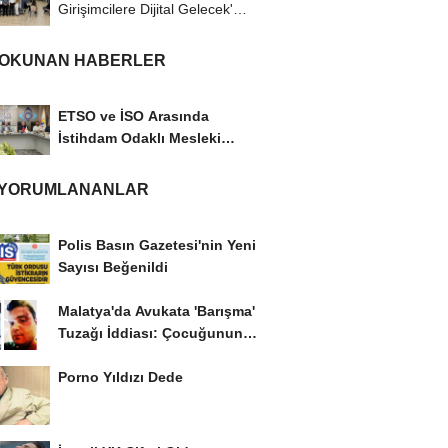
Girişimcilere Dijital Gelecek'
Programı...
 OKUNAN HABERLER
ETSO ve İSO Arasında
İstihdam Odaklı Mesleki
Eğitim Protokolü
 YORUMLANANLAR
Polis Basın Gazetesi'nin Yeni
Sayısı Beğenildi
Malatya'da Avukata 'Barışma'
Tuzağı İddiası: Çocuğunun
Gözü...
Porno Yıldızı Dede