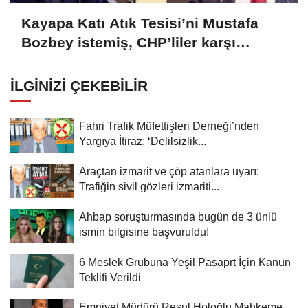
Kayapa Katı Atık Tesisi’ni Mustafa
Bozbey istemiş, CHP’liler karşı
çıkıyor!
İLGINIZI ÇEKEBILIR
Fahri Trafik Müfettişleri Derneği’nden
Yargıya İtiraz: ‘Delilsizlik...
Araçtan izmarit ve çöp atanlara uyarı:
Trafiğin sivil gözleri izmariti...
Ahbap soruşturmasında bugün de 3 ünlü
ismin bilgisine başvuruldu!
6 Meslek Grubuna Yeşil Pasaprt İçin Kanun
Teklifi Verildi
Emniyet Müdürü Resul Holoğlu Mahkeme