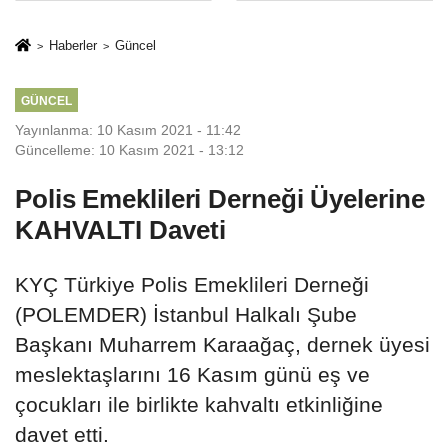
Mesleki Eğitim
İkinci Cumhuriyet
Protokolü
ve İhanet
Haberler
Güncel
Belgesidir!'
GÜNCEL
Yayınlanma: 10 Kasım 2021 - 11:42
Güncelleme: 10 Kasım 2021 - 13:12
Polis Emeklileri Derneği Üyelerine
KAHVALTI Daveti
KYÇ Türkiye Polis Emeklileri Derneği
(POLEMDER) İstanbul Halkalı Şube
Başkanı Muharrem Karaağaç, dernek üyesi
meslektaşlarını 16 Kasım günü eş ve
çocukları ile birlikte kahvaltı etkinliğine
davet etti.