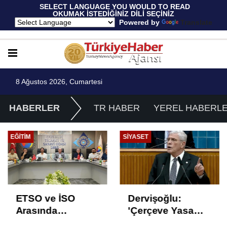
 SELECT LANGUAGE YOU WOULD TO READ 
OKUMAK İSTEDİĞİNİZ DİLİ SEÇİNİZ
  Powered by 
Translate
8 Ağustos 2026, Cumartesi
HABERLER
TR HABER
YEREL HABERL
EĞITIM
SIYASET
ETSO ve İSO
Dervişoğlu:
Arasında
'Çerçeve Yasa
İstihdam Odaklı
Çözüm Değil,