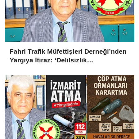
Fahri Trafik Müfettişleri Derneği’nden
Yargıya İtiraz: ‘Delilsizlik
Gerekçesiyle Ceza İptali
Hukuksuzdur’