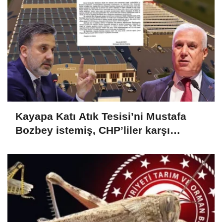
Kayapa Katı Atık Tesisi’ni Mustafa
Bozbey istemiş, CHP’liler karşı
çıkıyor!