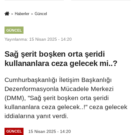
İkinci Cumhuriyet
sivil gözleri
ve İhanet
izmariti
Haberler
Güncel
Belgesidir!'
affetmeyecek
GÜNCEL
Yayınlanma: 15 Nisan 2025 - 14:20
Sağ şerit boşken orta şeridi
kullananlara ceza gelecek mi..?
Cumhurbaşkanlığı İletişim Başkanlığı
Dezenformasyonla Mücadele Merkezi
(DMM), "Sağ şerit boşken orta şeridi
kullananlara ceza gelecek..!" ceza gelecek
iddialarına yanıt verdi.
15 Nisan 2025 - 14:20
GÜNCEL