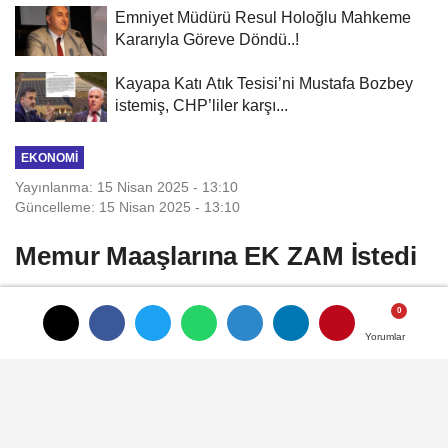
Emniyet Müdürü Resul Holoğlu Mahkeme
Kararıyla Göreve Döndü..!
Kayapa Katı Atık Tesisi’ni Mustafa Bozbey
istemiş, CHP’liler karşı...
EKONOMI
Yayınlanma: 15 Nisan 2025 - 13:10
Güncelleme: 15 Nisan 2025 - 13:10
Memur Maaşlarına EK ZAM İstedi
Trabzon Milletvekili Yavuz Aydın, kamu
çalışanlarının maaşları ve diğer haklarında
Yorumlar
Yorumlar
iyileştirme yapılması amacıyla bir çalışma
yapılıp yapılmadığını öğrenmek için
Cumhurbaşkanı Yardımcısı Cevdet