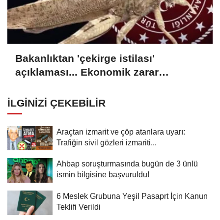
Bakanlıktan 'çekirge istilası'
açıklaması... Ekonomik zarar
oluşturan popülasyon yok
İLGINIZI ÇEKEBILIR
Araçtan izmarit ve çöp atanlara uyarı:
Trafiğin sivil gözleri izmariti...
Ahbap soruşturmasında bugün de 3 ünlü
ismin bilgisine başvuruldu!
6 Meslek Grubuna Yeşil Pasaprt İçin Kanun
Teklifi Verildi