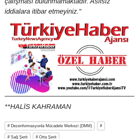
çalışması bulunmamaktadır. Asılsız
iddialara itibar etmeyiniz."
**HALİS KAHRAMAN
# Dezenformasyonla Mücadele Merkezi (DMM)
#
# Sağ Şerit
# Orta Şerit