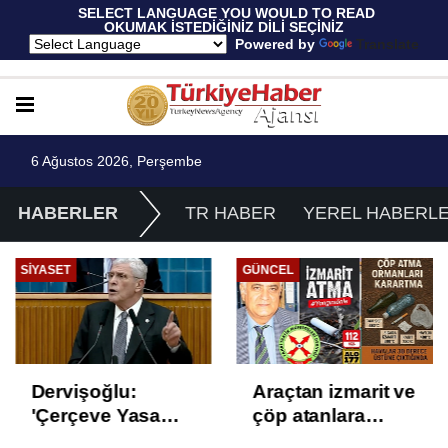
 SELECT LANGUAGE YOU WOULD TO READ 
OKUMAK İSTEDİĞİNİZ DİLİ SEÇİNİZ
  Powered by 
Translate
6 Ağustos 2026, Perşembe
HABERLER
TR HABER
YEREL HABERL
SIYASET
GÜNCEL
Dervişoğlu:
Araçtan izmarit ve
'Çerçeve Yasa
çöp atanlara
Çözüm Değil,
uyarı: Trafiğin