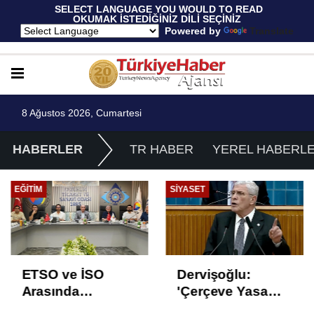
 SELECT LANGUAGE YOU WOULD TO READ 
OKUMAK İSTEDİĞİNİZ DİLİ SEÇİNİZ
  Powered by 
Translate
8 Ağustos 2026, Cumartesi
HABERLER
TR HABER
YEREL HABERL
EĞITIM
SIYASET
ETSO ve İSO
Dervişoğlu:
Arasında
'Çerçeve Yasa
İstihdam Odaklı
Çözüm Değil,