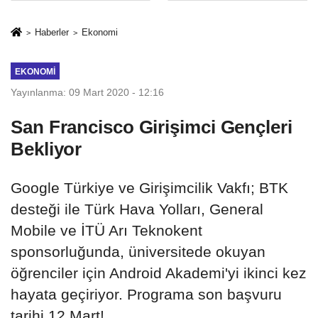
Mesleki Eğitim
İkinci Cumhuriyet
Protokolü
ve İhanet
Haberler
Ekonomi
Belgesidir!'
EKONOMI
Yayınlanma: 09 Mart 2020 - 12:16
San Francisco Girişimci Gençleri
Bekliyor
Google Türkiye ve Girişimcilik Vakfı; BTK
desteği ile Türk Hava Yolları, General
Mobile ve İTÜ Arı Teknokent
sponsorluğunda, üniversitede okuyan
öğrenciler için Android Akademi'yi ikinci kez
hayata geçiriyor. Programa son başvuru
tarihi 12 Mart!