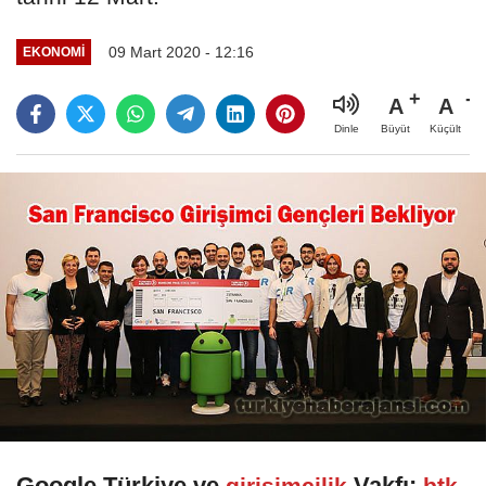
09 Mart 2020 - 12:16
EKONOMI
A
A
Büyüt
Küçült
Dinle
Google Türkiye ve
Vakfı;
girişimcilik
btk