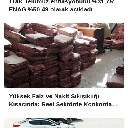
TÜİK Temmuz enflasyonunu %31,75;
ENAG %50,49 olarak açıkladı
Yüksek Faiz ve Nakit Sıkışıklığı
Kısacında: Reel Sektörde Konkordato
Fırtınası