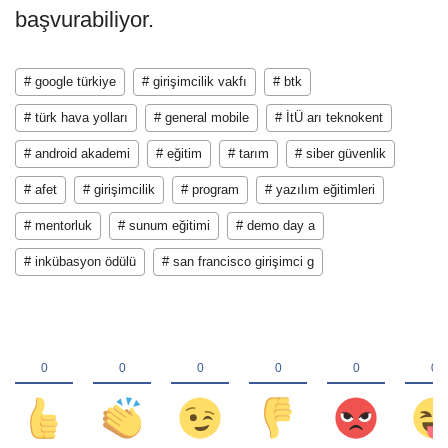
başvurabiliyor.
# google türkiye
# girişimcilik vakfı
# btk
# türk hava yolları
# general mobile
# İtÜ arı teknokent
# android akademi
# eğitim
# tarım
# siber güvenlik
# afet
# girişimcilik
# program
# yazılım eğitimleri
# mentorluk
# sunum eğitimi
# demo day a
# inkübasyon ödülü
# san francisco girişimci g