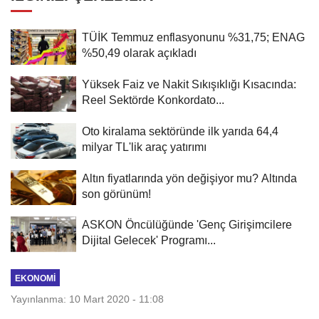
TÜİK Temmuz enflasyonunu %31,75; ENAG
%50,49 olarak açıkladı
Yüksek Faiz ve Nakit Sıkışıklığı Kısacında:
Reel Sektörde Konkordato...
Oto kiralama sektöründe ilk yarıda 64,4
milyar TL'lik araç yatırımı
Altın fiyatlarında yön değişiyor mu? Altında
son görünüm!
ASKON Öncülüğünde 'Genç Girişimcilere
Dijital Gelecek' Programı...
EKONOMI
Yayınlanma: 10 Mart 2020 - 11:08