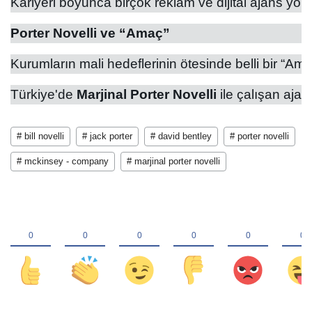
Kariyeri boyunca birçok reklam ve dijital ajans yön
Porter Novelli ve “Amaç” 
Kurumların mali hedeflerinin ötesinde belli bir “Am
Türkiye'de 
Marjinal Porter Novelli
 ile çalışan aja
# bill novelli
# jack porter
# david bentley
# porter novelli
# mckinsey - company
# marjinal porter novelli