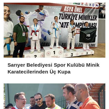
# Sarıyer Belediye Başkanı
# Mustafa Oktay Aksu
# Hüseyin Coşkun
# Sergül Doğan
# Osman Demir
# Nizamettin Günel
# CHP
# Ümit Koral
# CHP Sarıyer
# Mehmet Kubat
# Meltem Yücel Pir
YORUMLAR
FACEBOOK