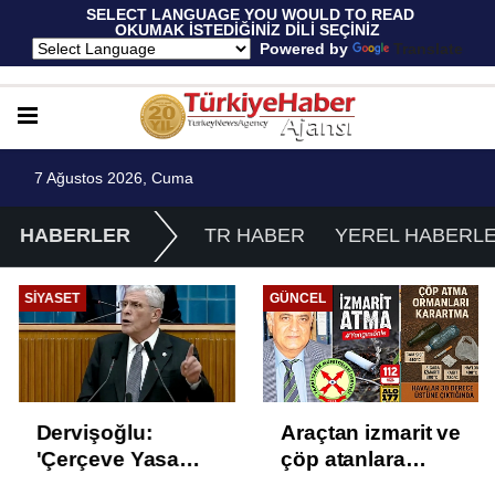
 SELECT LANGUAGE YOU WOULD TO READ 
OKUMAK İSTEDİĞİNİZ DİLİ SEÇİNİZ
  Powered by 
Translate
7 Ağustos 2026, Cuma
HABERLER
TR HABER
YEREL HABERL
SIYASET
GÜNCEL
Dervişoğlu:
Araçtan izmarit ve
'Çerçeve Yasa
çöp atanlara
Çözüm Değil,
uyarı: Trafiğin