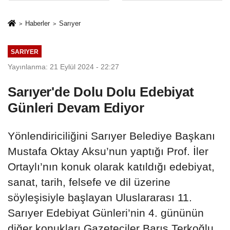
İkinci Cumhuriyet
sivil gözleri
ve İhanet
izmariti
Haberler
Sarıyer
Belgesidir!'
affetmeyecek
SARIYER
Yayınlanma: 21 Eylül 2024 - 22:27
Sarıyer'de Dolu Dolu Edebiyat
Günleri Devam Ediyor
Yönlendiriciliğini Sarıyer Belediye Başkanı
Mustafa Oktay Aksu’nun yaptığı Prof. İler
Ortaylı’nın konuk olarak katıldığı edebiyat,
sanat, tarih, felsefe ve dil üzerine
söyleşisiyle başlayan Uluslararası 11.
Sarıyer Edebiyat Günleri’nin 4. gününün
diğer konukları Gazeteciler Barış Terkoğlu,