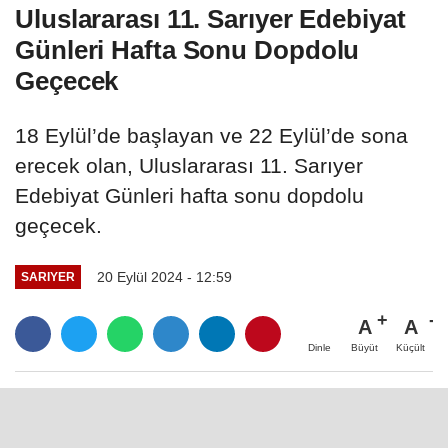
Karatecilerinden Üç Kupa
Sarıyer Çayırbaşı’nda Altyapı Sorunu
Tarihe Karışıyor