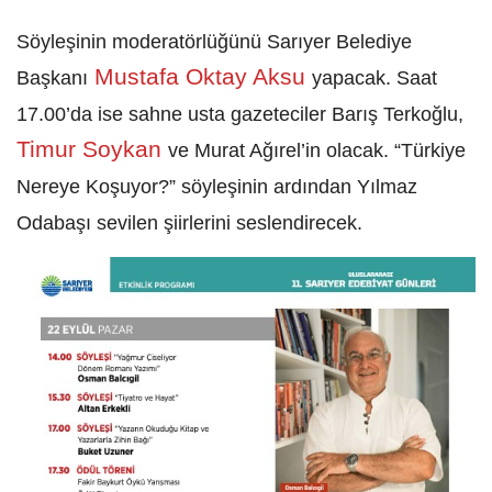
Ümraniye
Üsküdar
Zeytinburnu
SARIYER
Yayınlanma: 20 Eylül 2024 - 12:59
Uluslararası 11. Sarıyer Edebiyat
Günleri Hafta Sonu Dopdolu
Geçecek
​​​​​​​18 Eylül’de başlayan ve 22 Eylül’de sona
erecek olan, Uluslararası 11. Sarıyer
Edebiyat Günleri hafta sonu dopdolu
geçecek.