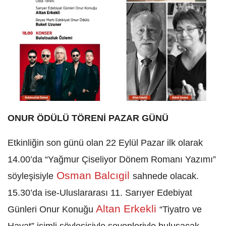
20 Eylül 2024 - 12:59
SARIYER
A
A
Büyüt
Küçült
Dinle
18 Eylül’de başlayan ve 22 Eylül’de sona erecek