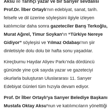
Aksu
ile
Tarihçi yazar ve bir Sarıyer sevdalısı
Prof.Dr. İlber Ortaylı
’nın edebiyat, sanat, tarih.
felsefe ve dil üzerine söyleşisini ilgiyle izleyen
katılımcılar daha sonra
gazeteciler Barış Terkoğlu,
Murat Ağırel, Timur Soykan’
ın
“Türkiye Nereye
Gidiyor”
söyleşisi ve
Yılmaz Odabaşı
’nın şiir
dinletisiyle dolu dolu bir hafta sonu yaşadılar.
Kireçburnu Haydar Aliyev Parkı’nda dördüncü
gününde yine çok sayıda yazar ve gazeteciyi
okurlarla buluşturan Uluslararası 11. Sarıyer
Edebiyat Günleri tüm hızıyla devam ediyor.
Prof. Dr İlber Ortaylı’ya Sarıyer Belediye Başkanı
Mustafa Oktay Aksu’
nun ve katılımcıların yönelttiği