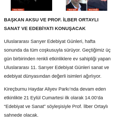
Bayrampaşa
Beşiktaş
Beykoz
Beylikdüzü
Beyoğlu
Büyükçekmece
Çatalca
Çekmeköy
Esenler
Esenyurt
Eyüpsultan
Fatih
Gaziosmanpaşa
Güngören
Kadıköy
Kağıthane
Kartal
Küçükçekmece
Maltepe
Pendik
Sancaktepe
Sarıyer
Şile
Silivri
Şişli
Sultanbeyli
Sultangazi
Tuzla