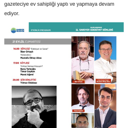
Birinci Sarıyer Kariyer Fuarı Vatandaşlardan
Yoğun İlgi Gördü
Sarıyer Belediyesi Spor Kulübü Minik
Karatecilerinden Üç Kupa
Sarıyer Çayırbaşı’nda Altyapı Sorunu Tarihe
Karışıyor
İSTANBUL İLÇELERI
Adalar
Arnavutköy
Ataşehir
Avcılar
Bağcılar
Bahçelievler
Bakırköy
Başakşehir