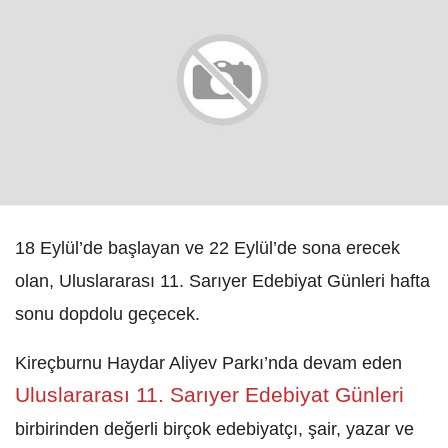
Sarıyer Belediyesi'nden 17.
Geleneksel Yılsonu Sergisi;
'Gönülden Ele, Elden Size'
İLGINIZI ÇEKEBILIR
İBB ve Sarıyer Belediyesi; Denizleri
Korumak Hepimizin Görevi
Sarıyer'de Kadınlar Bağımlılıkla Mücadelede
Buluştu