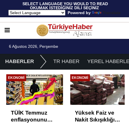
 SELECT LANGUAGE YOU WOULD TO READ 
OKUMAK İSTEDİĞİNİZ DİLİ SEÇİNİZ
  Powered by 
Translate
6 Ağustos 2026, Perşembe
HABERLER
TR HABER
YEREL HABERL
EKONOMI
EKONOMI
TÜİK Temmuz
Yüksek Faiz ve
enflasyonunu
Nakit Sıkışıklığı
%31,75; ENAG
Kısacında: Reel