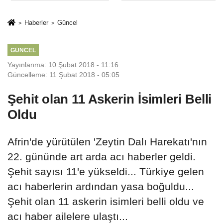
%50,49 olarak
Sektörde
açıkladı
Konkordato
Haberler
Güncel
Fırtınası
GÜNCEL
Yayınlanma: 10 Şubat 2018 - 11:16
Güncelleme: 11 Şubat 2018 - 05:05
Şehit olan 11 Askerin İsimleri Belli
Oldu
Afrin'de yürütülen 'Zeytin Dalı Harekatı'nın
22. gününde art arda acı haberler geldi.
Şehit sayısı 11'e yükseldi... Türkiye gelen
acı haberlerin ardından yasa boğuldu... ​​​​​​​
Şehit olan 11 askerin isimleri belli oldu ve
acı haber ailelere ulaştı...