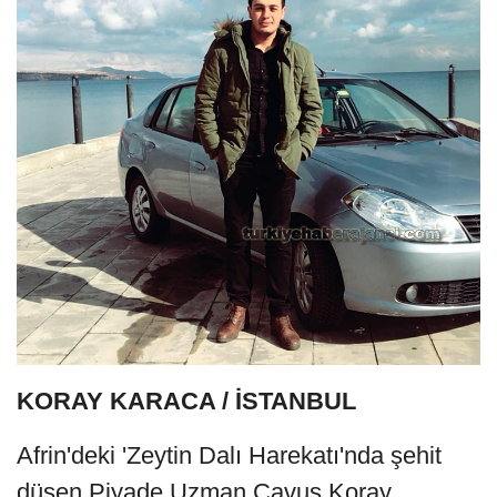
KORAY KARACA / İSTANBUL
Afrin'deki 'Zeytin Dalı Harekatı'nda şehit
düşen Piyade Uzman Çavuş Koray