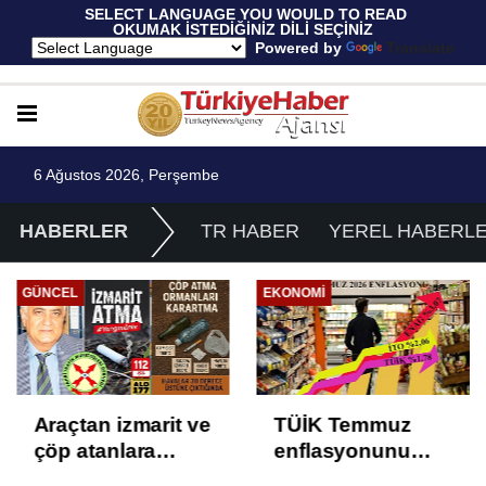
 SELECT LANGUAGE YOU WOULD TO READ 
OKUMAK İSTEDİĞİNİZ DİLİ SEÇİNİZ
  Powered by 
Translate
6 Ağustos 2026, Perşembe
HABERLER
TR HABER
YEREL HABERL
EKONOMI
EKONOMI
TÜİK Temmuz
Yüksek Faiz ve
enflasyonunu
Nakit Sıkışıklığı
%31,75; ENAG
Kısacında: Reel