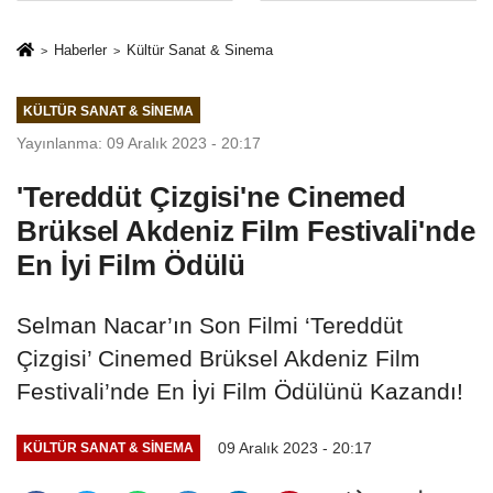
%50,49 olarak
Sektörde
açıkladı
Konkordato
Haberler
Kültür Sanat & Sinema
Fırtınası
KÜLTÜR SANAT & SINEMA
Yayınlanma: 09 Aralık 2023 - 20:17
'Tereddüt Çizgisi'ne Cinemed
Brüksel Akdeniz Film Festivali'nde
En İyi Film Ödülü
Selman Nacar’ın Son Filmi ‘Tereddüt
Çizgisi’ Cinemed Brüksel Akdeniz Film
Festivali’nde En İyi Film Ödülünü Kazandı!
09 Aralık 2023 - 20:17
KÜLTÜR SANAT & SINEMA