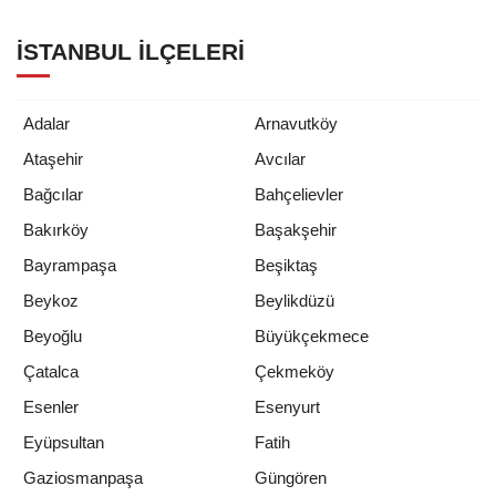
İSTANBUL İLÇELERI
Adalar
Arnavutköy
Ataşehir
Avcılar
Bağcılar
Bahçelievler
Bakırköy
Başakşehir
Bayrampaşa
Beşiktaş
Beykoz
Beylikdüzü
Beyoğlu
Büyükçekmece
Çatalca
Çekmeköy
Esenler
Esenyurt
Eyüpsultan
Fatih
Gaziosmanpaşa
Güngören