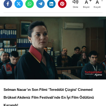
A
A
Büyüt
Küçült
Dinle
Selman Nacar’ın Son Filmi ‘Tereddüt Çizgisi’ Cinemed
Brüksel Akdeniz Film Festivali’nde En İyi Film Ödülünü
Kazandı!