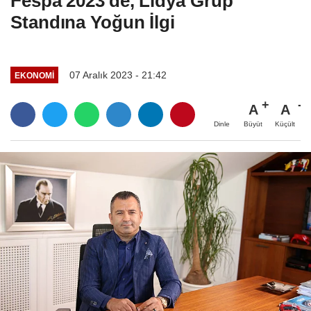
Fespa 2023'de, Lidya Grup
Standına Yoğun İlgi
07 Aralık 2023 - 21:42
EKONOMI
A
A
Büyüt
Küçült
Dinle