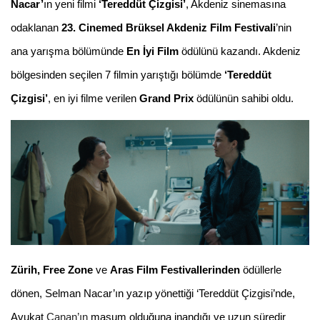
Nacar’
ın
yeni filmi
‘Tereddüt Çizgisi’
, Akdeniz sinemasına
odaklanan
23. Cinemed Brüksel Akdeniz Film Festivali
’nin
ana yarışma bölümünde
En İyi Film
ödülünü kazandı. Akdeniz
bölgesinden seçilen 7 filmin yarıştığı bölümde
‘Tereddüt
Çizgisi’
, en iyi filme verilen
Grand Prix
ödülünün sahibi oldu.
Zürih, Free Zone
ve
Aras Film Festivallerinden
ödüllerle
dönen, Selman Nacar’ın yazıp yönettiği ‘Tereddüt Çizgisi’nde
,
Avukat
Canan’ın
masum olduğuna inandığı ve uzun süredir