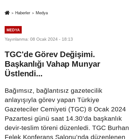
sivil gözleri
%50,49 olarak
izmariti
açıkladı
Haberler
Medya
affetmeyecek
MEDYA
Yayınlanma: 08 Ocak 2024 - 18:13
TGC'de Görev Değişimi.
Başkanlığı Vahap Munyar
Üstlendi...
Bağımsız, bağlantısız gazetecilik
anlayışıyla görev yapan Türkiye
Gazeteciler Cemiyeti (TGC) 8 Ocak 2024
Pazartesi günü saat 14.30’da başkanlık
devir-teslim töreni düzenledi. TGC Burhan
Felek Konferans Salonu’nda düzenlenen