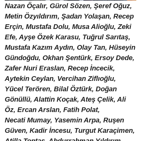
Nazan Öçalır, Gürol Sözen, Şeref Oğuz,
Metin Özyıldırım, Şadan Yolaşan, Recep
Erçin, Mustafa Dolu, Musa Alioğlu, Zeki
Efe, Ayşe Özek Karasu, Tuğrul Sarıtaş,
Mustafa Kazım Aydın, Olay Tan, Hüseyin
Gündoğdu, Okhan Şentürk, Ersoy Dede,
Zafer Nuri Eraslan, Recep İncecik,
Aytekin Ceylan, Vercihan Ziflıoğlu,
Yücel Terören, Bilal Öztürk, Doğan
Gönüllü, Alattin Koçak, Ateş Çelik, Ali
Öz, Ercan Arslan, Fatih Polat,
Necati Mumay, Yasemin Arpa, Ruşen
Güven, Kadir İncesu, Turgut Karaçimen,
Atilla Toptaş, Abdurrahman Yıldırım,