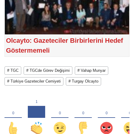
Olcayto: Gazeteciler Birbirlerini Hedef
Göstermemeli
# TGC
# TGCde Görev Değişimi
# Vahap Munyar
# Türkiye Gazeteciler Cemiyeti
# Turgay Olcayto