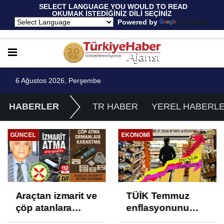
 SELECT LANGUAGE YOU WOULD TO READ 
OKUMAK İSTEDİĞİNİZ DİLİ SEÇİNİZ
  Powered by 
Translate
6 Ağustos 2026, Perşembe
HABERLER
TR HABER
YEREL HABERL
GÜNCEL
EKONOMI
Araçtan izmarit ve
TÜİK Temmuz
çöp atanlara
enflasyonunu
uyarı: Trafiğin
%31,75; ENAG