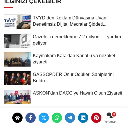
İLGINIZI ÇEKEBILIR
TVYD’den Reklam Dünyasına Uyarı:
Denetimsiz Dijital Mecralar Şiddeti...
Gazeteci derneklerine 7,2 milyon TL yardım
geliyor
Kaymakam Kara'dan Kanal 6 ya nezaket
ziyareti
GASSOPDER Onur Ödülleri Sahiplerini
Buldu
ASKON’dan DAGC’ye Hayırlı Olsun Ziyareti
İSTANBUL İLÇELERI
Yorumlar
Yorumlar