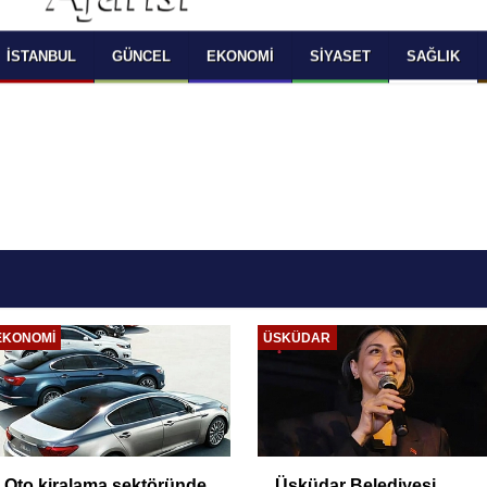
 SELECT LANGUAGE YOU WOULD TO READ 
OKUMAK İSTEDİĞİNİZ DİLİ SEÇİNİZ
  Powered by 
Translate
İSTANBUL
GÜNCEL
EKONOMI
SIYASET
SAĞLIK
EKONOMI
ÜSKÜDAR
Oto kiralama sektöründe
Üsküdar Belediyesi