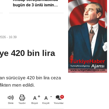
bugün de 3 ünlü ismin
bilgisine başvuruldu!
2026 - 16:39
ye 420 bin lira
an sürücüye 420 bin lira ceza
fikten men edildi.
A
A
Büyüt
Küçült
Dinle
Yazdır
Yorumlar