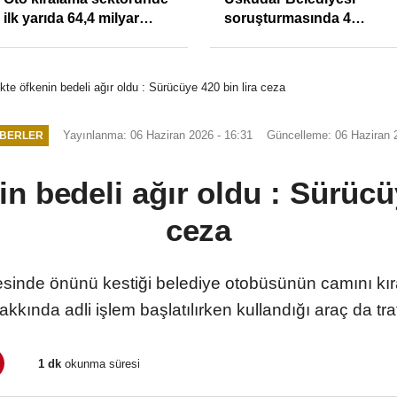
ilk yarıda 64,4 milyar
soruşturmasında 4
TL'lik araç yatırımı
tutuklama
ikte öfkenin bedeli ağır oldu : Sürücüye 420 bin lira ceza
Yayınlanma: 06 Haziran 2026 - 16:31
Güncelleme: 06 Haziran 
ABERLER
in bedeli ağır oldu : Sürücü
ceza
çesinde önünü kestiği belediye otobüsünün camını kır
akkında adli işlem başlatılırken kullandığı araç da tra
1 dk
okunma süresi