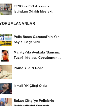
ETSO ve İSO Arasında
İstihdam Odaklı Mesleki
Eğitim Protokolü
 YORUMLANANLAR
Polis Basın Gazetesi'nin Yeni
Sayısı Beğenildi
Malatya'da Avukata 'Barışma'
Tuzağı İddiası: Çocuğunun
Gözü...
Porno Yıldızı Dede
İsmail YK Çiftçi Oldu
Bakan Çiftçi'ye Polislerin
Beklentilerini Sunmak