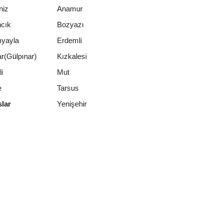
niz
Anamur
cık
Bozyazı
ıyayla
Erdemli
r(Gülpınar)
Kızkalesi
i
Mut
e
Tarsus
Yenişehir
lar