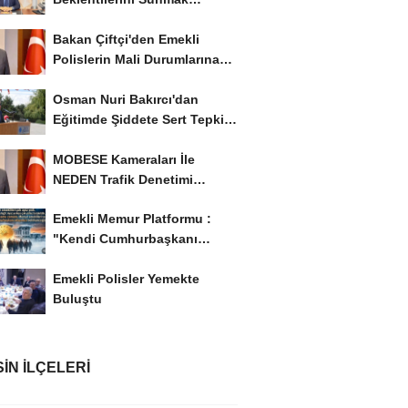
İstiyor..!
Bakan Çiftçi'den Emekli
Polislerin Mali Durumlarına
İyileştirme İstedi...
Osman Nuri Bakırcı'dan
Eğitimde Şiddete Sert Tepki:
'Eğitim Ailede...
MOBESE Kameraları İle
NEDEN Trafik Denetimi
Yapılmaz ?
Emekli Memur Platformu :
"Kendi Cumhurbaşkanı
Adayımızı Belirleyeceğiz..!...
Emekli Polisler Yemekte
Buluştu
IN İLÇELERI