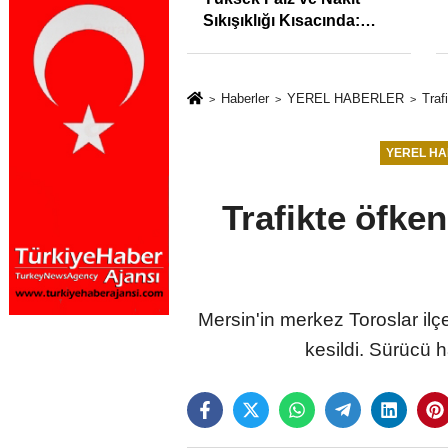
syonunu %31,75;
Sıkışıklığı Kısacında:
%50,49 olarak
Reel Sektörde
dı
Konkordato Fırtınası
Haberler
YEREL HABERLER
Traf
YEREL H
Trafikte öfken
Mersin'in merkez Toroslar il
kesildi. Sürücü h