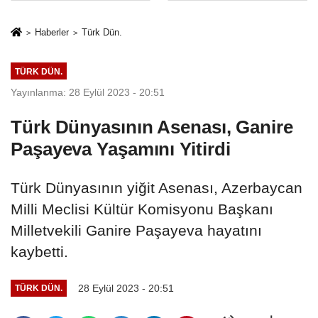
sivil gözleri
%50,49 olarak
izmariti
açıkladı
Haberler
Türk Dün.
affetmeyecek
TÜRK DÜN.
Yayınlanma: 28 Eylül 2023 - 20:51
Türk Dünyasının Asenası, Ganire
Paşayeva Yaşamını Yitirdi
Türk Dünyasının yiğit Asenası, Azerbaycan
Milli Meclisi Kültür Komisyonu Başkanı
Milletvekili Ganire Paşayeva hayatını
kaybetti.
28 Eylül 2023 - 20:51
TÜRK DÜN.