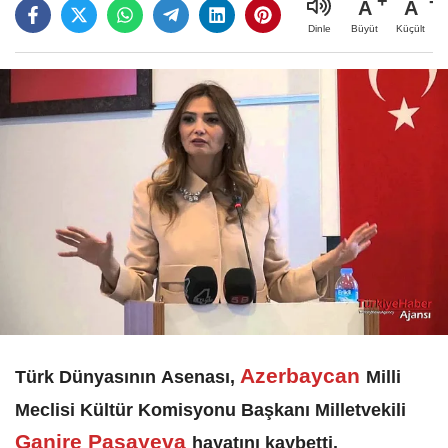
A
A
Büyüt
Küçült
Dinle
Azerbaycan
Türk Dünyasının Asenası,
Milli
Meclisi Kültür Komisyonu Başkanı Milletvekili
Ganire
Paşayeva
hayatını kaybetti.