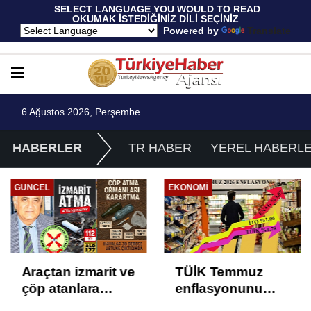
 SELECT LANGUAGE YOU WOULD TO READ 
OKUMAK İSTEDİĞİNİZ DİLİ SEÇİNİZ
  Powered by 
Translate
6 Ağustos 2026, Perşembe
HABERLER
TR HABER
YEREL HABERL
GÜNCEL
EKONOMI
Araçtan izmarit ve
TÜİK Temmuz
çöp atanlara
enflasyonunu
uyarı: Trafiğin
%31,75; ENAG