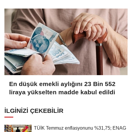
Tamamlandı
En düşük emekli aylığını 23 Bin 552
liraya yükselten madde kabul edildi
İLGINIZI ÇEKEBILIR
TÜİK Temmuz enflasyonunu %31,75; ENAG