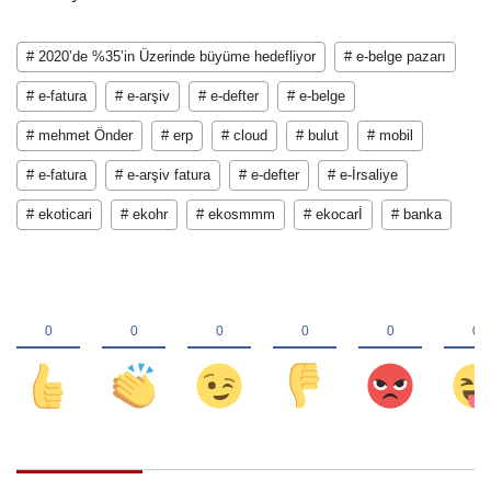
# 2020’de %35’in Üzerinde büyüme hedefliyor
# e-belge pazarı
# e-fatura
# e-arşiv
# e-defter
# e-belge
# mehmet Önder
# erp
# cloud
# bulut
# mobil
# e-fatura
# e-arşiv fatura
# e-defter
# e-İrsaliye
# ekoticari
# ekohr
# ekosmmm
# ekocarİ
# banka