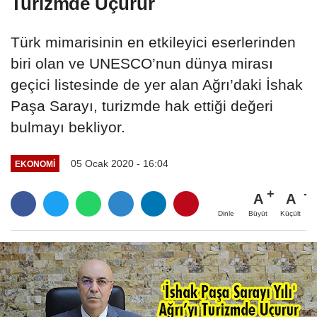
Turizmde Uçurur
Türk mimarisinin en etkileyici eserlerinden
biri olan ve UNESCO’nun dünya mirası
geçici listesinde de yer alan Ağrı’daki İshak
Paşa Sarayı, turizmde hak ettiği değeri
bulmayı bekliyor.
05 Ocak 2020 - 16:04
EKONOMI
A
A
Büyüt
Küçült
Dinle