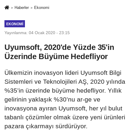
Protokolü
ve İhanet
Haberler
Ekonomi
Belgesidir!'
EKONOMI
Yayınlanma: 04 Ocak 2020 - 23:15
Uyumsoft, 2020'de Yüzde 35'in
Üzerinde Büyüme Hedefliyor
Ülkemizin inovasyon lideri Uyumsoft Bilgi
Sistemleri ve Teknolojileri AŞ, 2020 yılında
%35’in üzerinde büyüme hedefliyor. Yıllık
gelirinin yaklaşık %30’nu ar-ge ve
inovasyona ayıran Uyumsoft, her yıl bulut
tabanlı çözümler olmak üzere yeni ürünleri
pazara çıkarmayı sürdürüyor.