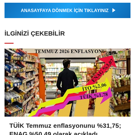
ANASAYFAYA DÖNMEK İÇİN TIKLAYINIZ
İLGINIZI ÇEKEBILIR
TÜİK Temmuz enflasyonunu %31,75;
ENAG %50,49 olarak açıkladı