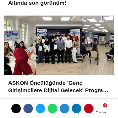
Altında son görünüm!
ASKON Öncülüğünde 'Genç
Girişimcilere Dijital Gelecek' Programı
Tamamlandı
Yorumlar
Yorumlar