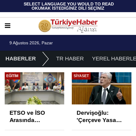
 SELECT LANGUAGE YOU WOULD TO READ 
OKUMAK İSTEDİĞİNİZ DİLİ SEÇİNİZ
9 Ağustos 2026, Pazar
HABERLER
TR HABER
YEREL HABERL
EĞITIM
SIYASET
ETSO ve İSO
Dervişoğlu:
Arasında
'Çerçeve Yasa
İstihdam Odaklı
Çözüm Değil,
Mesleki Eğitim
İkinci Cumhuriyet