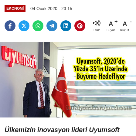
04 Ocak 2020 - 23:15
EKONOMI
A
A
Büyüt
Küçült
Dinle
Ülkemizin inovasyon lideri Uyumsoft