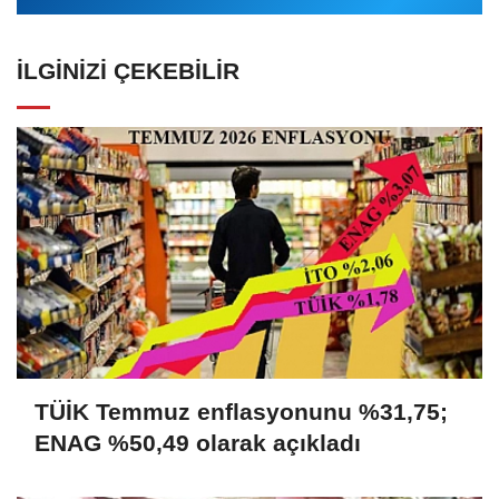
İLGINIZI ÇEKEBILIR
TÜİK Temmuz enflasyonunu %31,75;
ENAG %50,49 olarak açıkladı