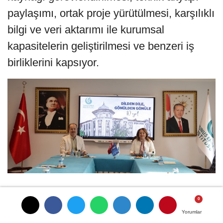
paylaşımı, ortak proje yürütülmesi, karşılıklı
bilgi ve veri aktarımı ile kurumsal
kapasitelerin geliştirilmesi ve benzeri iş
birliklerini kapsıyor.
# rektör prof. dr. karabulut
# covid-19
# tabİp box
Yorumlar
Yorumlar
# malatya turgut Özal üniversites
# tabİp box kiosku