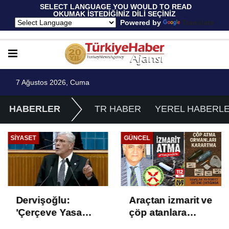
 SELECT LANGUAGE YOU WOULD TO READ 
OKUMAK İSTEDİĞİNİZ DİLİ SEÇİNİZ
  Powered by 
Translate
7 Ağustos 2026, Cuma
HABERLER
TR HABER
YEREL HABERL
SIYASET
GÜNCEL
Dervişoğlu:
Araçtan izmarit ve
'Çerçeve Yasa
çöp atanlara
Çözüm Değil,
uyarı: Trafiğin