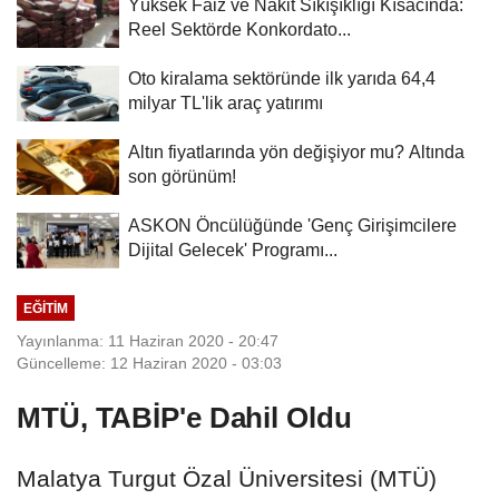
Yüksek Faiz ve Nakit Sıkışıklığı Kısacında:
Reel Sektörde Konkordato...
Oto kiralama sektöründe ilk yarıda 64,4
milyar TL'lik araç yatırımı
Altın fiyatlarında yön değişiyor mu? Altında
son görünüm!
ASKON Öncülüğünde 'Genç Girişimcilere
Dijital Gelecek' Programı...
EĞITIM
Yayınlanma: 11 Haziran 2020 - 20:47
Güncelleme: 12 Haziran 2020 - 03:03
MTÜ, TABİP'e Dahil Oldu
Malatya Turgut Özal Üniversitesi (MTÜ)