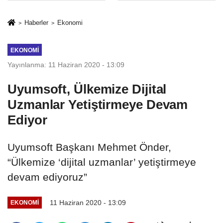
İkinci Cumhuriyet
sivil gözleri
ve İhanet
izmariti
Haberler
Ekonomi
Belgesidir!'
affetmeyecek
EKONOMI
Yayınlanma: 11 Haziran 2020 - 13:09
Uyumsoft, Ülkemize Dijital
Uzmanlar Yetiştirmeye Devam
Ediyor
Uyumsoft Başkanı Mehmet Önder,
“Ülkemize ‘dijital uzmanlar’ yetiştirmeye
devam ediyoruz”
11 Haziran 2020 - 13:09
EKONOMI