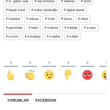
# m. göker sarp
# erp komitesi
# webinar
# İşnet
# başak kural
# erdinç börekoğlu
# digital planet
# İstanbul
# ankara
# İzmir
# bursa
# tokat
# gaziantep
# bakü
# e-fatura
# e-belge
# e-arşiv
# e-smm
# e-İrsaliye
# e-defter
# e-bilet
YORUMLAR
FACEBOOK