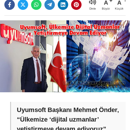
A
A
Büyüt
Küçült
Dinle
Uyumsoft Başkanı Mehmet Önder,
“Ülkemize ‘dijital uzmanlar’
yetiştirmeye devam ediyoruz”