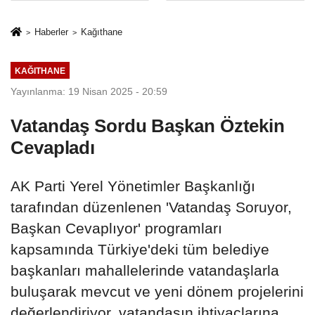
İkinci Cumhuriyet
sivil gözleri
ve İhanet
izmariti
Haberler
Kağıthane
Belgesidir!'
affetmeyecek
KAĞITHANE
Yayınlanma: 19 Nisan 2025 - 20:59
Vatandaş Sordu Başkan Öztekin
Cevapladı
AK Parti Yerel Yönetimler Başkanlığı
tarafından düzenlenen 'Vatandaş Soruyor,
Başkan Cevaplıyor' programları
kapsamında Türkiye'deki tüm belediye
başkanları mahallelerinde vatandaşlarla
buluşarak mevcut ve yeni dönem projelerini
değerlendiriyor, vatandaşın ihtiyaçlarına