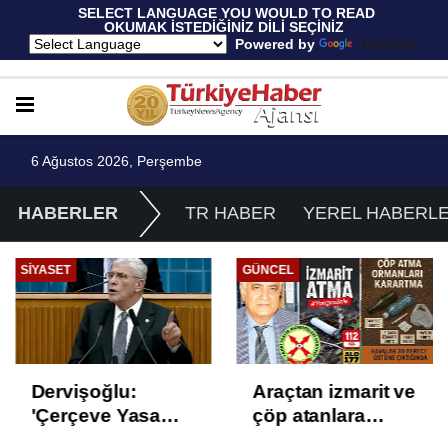
 SELECT LANGUAGE YOU WOULD TO READ 
OKUMAK İSTEDİĞİNİZ DİLİ SEÇİNİZ
  Powered by 
Translate
6 Ağustos 2026, Perşembe
HABERLER
TR HABER
YEREL HABERL
SIYASET
GÜNCEL
Dervişoğlu:
Araçtan izmarit ve
'Çerçeve Yasa
çöp atanlara
Çözüm Değil,
uyarı: Trafiğin