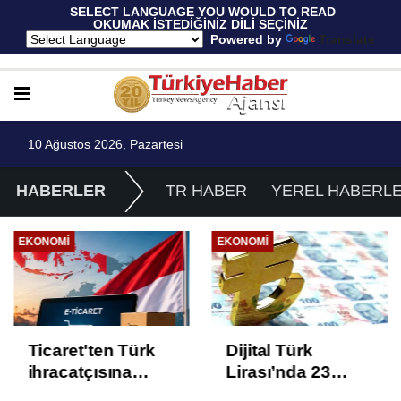
 SELECT LANGUAGE YOU WOULD TO READ 
OKUMAK İSTEDİĞİNİZ DİLİ SEÇİNİZ
  Powered by 
Translate
10 Ağustos 2026, Pazartesi
HABERLER
TR HABER
YEREL HABERL
EKONOMI
EKONOMI
Ticaret'ten Türk
Dijital Türk
ihracatçısına
Lirası’nda 23
Endonezya pazarı
proje üçüncü faza