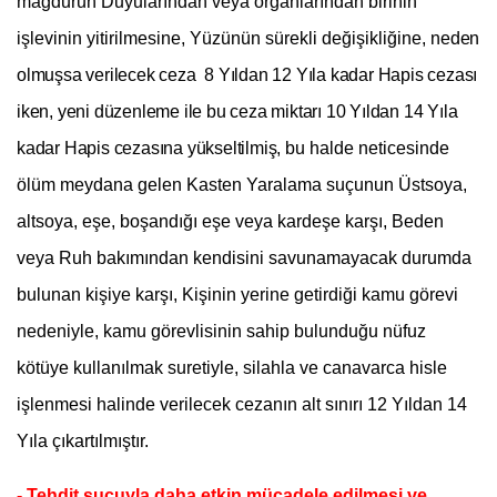
mağdurun Duyularından veya organlarından birinin
işlevinin yitirilmesine, Yüzünün sürekli değişikliğine, n
eden
olmuşsa verilecek ceza 8 Yıldan 12 Yıla kadar Hapis cezası
iken, yeni düzenleme ile bu ceza miktarı 10 Yıldan 14 Yıla
kadar Hapis cezasına yükseltilmiş,
bu halde neticesinde
ölüm meydana gelen Kasten Yaralama suçunun Üstsoya,
altsoya, eşe, boşandığı eşe veya kardeşe karşı, Beden
veya Ruh bakımından kendisini savunamayacak durumda
bulunan kişiye karşı, Kişinin yerine getirdiği kamu görevi
nedeniyle, kamu görevlisinin sahip bulunduğu nüfuz
kötüye kullanılmak suretiyle, silahla ve canavarca hisle
işlenmesi halinde verilecek cezanın alt sınırı 12 Yıldan 14
Yıla çıkartılmıştır.
- Tehdit suçuyla daha etkin mücadele edilmesi ve