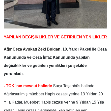
YAPILAN DEĞİŞİKLİKLER VE GETİRİLEN YENİLİKLER
Ağır Ceza Avukatı Zeki Bulgan,
10. Yargı Paketi ile Ceza
Kanununda ve Ceza İnfaz Kanununda yapılan
değişiklikler ve getirilen yenilikleri şu şekilde
yorumladı:
- TCK.’nın mevcut halinde
Suça Teşebbüs halinde
Ağırlaştırılmış müebbet Hapis cezası yerine 13 Yıldan 20
Yıla Kadar, Müebbet Hapis cezası yerine 9 Yıldan 15 Yıla
kadar Hapis cezası verilmekte iken getirilen yeni