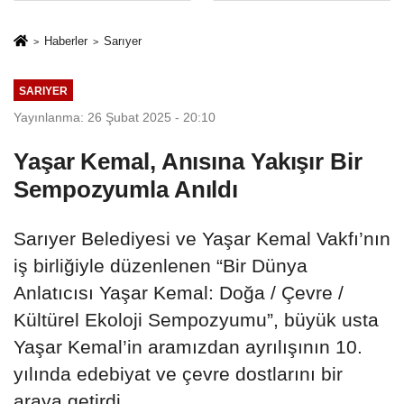
İkinci Cumhuriyet
sivil gözleri
ve İhanet
izmariti
Haberler
Sarıyer
Belgesidir!'
affetmeyecek
SARIYER
Yayınlanma: 26 Şubat 2025 - 20:10
Yaşar Kemal, Anısına Yakışır Bir
Sempozyumla Anıldı
Sarıyer Belediyesi ve Yaşar Kemal Vakfı’nın
iş birliğiyle düzenlenen “Bir Dünya
Anlatıcısı Yaşar Kemal: Doğa / Çevre /
Kültürel Ekoloji Sempozyumu”, büyük usta
Yaşar Kemal’in aramızdan ayrılışının 10.
yılında edebiyat ve çevre dostlarını bir
araya getirdi.