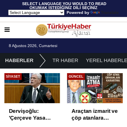
 SELECT LANGUAGE YOU WOULD TO READ 
OKUMAK İSTEDİĞİNİZ DİLİ SEÇİNİZ
  Powered by 
Translate
8 Ağustos 2026, Cumartesi
HABERLER
TR HABER
YEREL HABERL
SIYASET
GÜNCEL
Dervişoğlu:
Araçtan izmarit ve
'Çerçeve Yasa
çöp atanlara
Çözüm Değil,
uyarı: Trafiğin