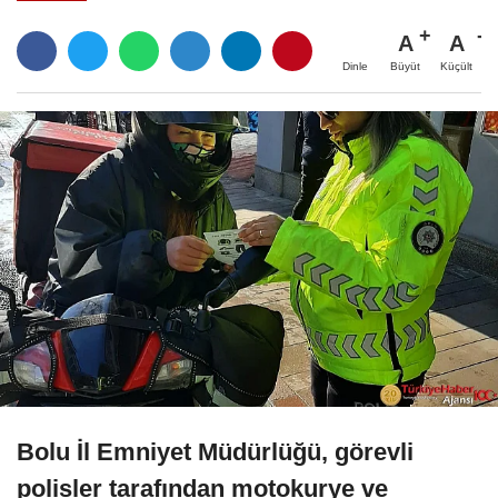
A
A
Büyüt
Küçült
Dinle
Bolu İl Emniyet Müdürlüğü, görevli
polisler tarafından motokurye ve