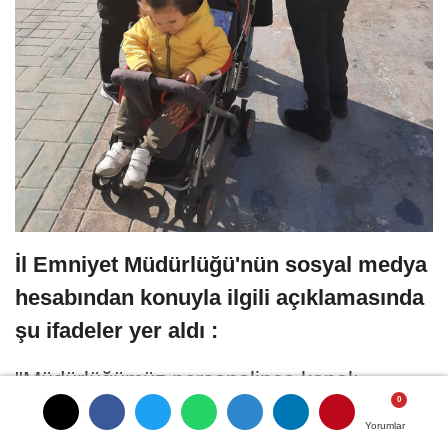
İl Emniyet Müdürlüğü'nün sosyal medya
hesabından konuyla ilgili açıklamasında
şu ifadeler yer aldı :
"Müdürlüğümüz personelince kapalı
caddede motosiklet , skuter ve bisiklet
Yorumlar
Yorumlar
kullanılmaması, bu araçları kullanırken