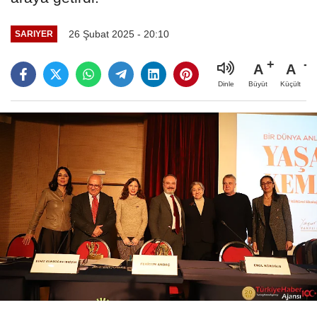
26 Şubat 2025 - 20:10
SARIYER
A
A
Büyüt
Küçült
Dinle