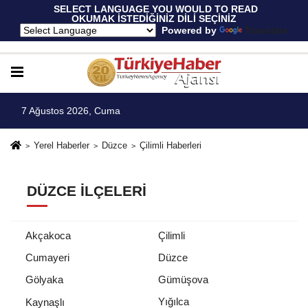
 SELECT LANGUAGE YOU WOULD TO READ 
OKUMAK İSTEDİĞİNİZ DİLİ SEÇİNİZ
  Powered by 
Translate
7 Ağustos 2026, Cuma
Yerel Haberler
Düzce
Çilimli Haberleri
DÜZCE İLÇELERI
Akçakoca
Çilimli
Cumayeri
Düzce
Gölyaka
Gümüşova
Yığılca
Kaynaşlı