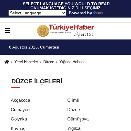
 SELECT LANGUAGE YOU WOULD TO READ 
OKUMAK İSTEDİĞİNİZ DİLİ SEÇİNİZ
  Powered by 
Translate
8 Ağustos 2026, Cumartesi
Yerel Haberler
Düzce
Yığılca Haberleri
DÜZCE İLÇELERI
Akçakoca
Çilimli
Cumayeri
Düzce
Gölyaka
Gümüşova
Yığılca
Kaynaşlı