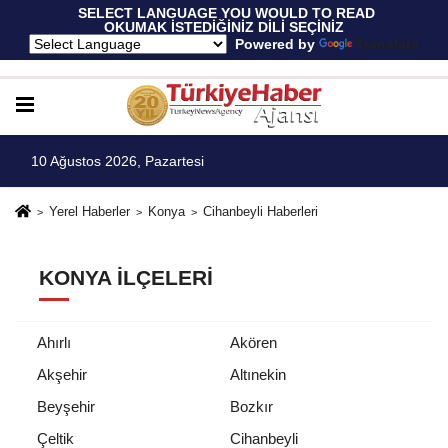
 SELECT LANGUAGE YOU WOULD TO READ 
OKUMAK İSTEDİĞİNİZ DİLİ SEÇİNİZ
  Powered by 
Translate
10 Ağustos 2026, Pazartesi
Yerel Haberler
Konya
Cihanbeyli Haberleri
KONYA İLÇELERI
Ahırlı
Akören
Akşehir
Altınekin
Beyşehir
Bozkır
Çeltik
Cihanbeyli