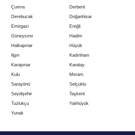
Çumra
Derbent
Derebucak
Doğanhisar
Emirgazi
Ereğli
Güneysınır
Hadim
Halkapınar
Hüyük
Ilgın
Kadınhanı
Karapınar
Karatay
Kulu
Meram
Sarayönü
Selçuklu
Seydişehir
Taşkent
Tuzlukçu
Yalıhüyük
Yunak