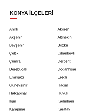
KONYA İLÇELERI
Ahırlı
Akören
Akşehir
Altınekin
Beyşehir
Bozkır
Çeltik
Cihanbeyli
Çumra
Derbent
Derebucak
Doğanhisar
Emirgazi
Ereğli
Güneysınır
Hadim
Halkapınar
Hüyük
Ilgın
Kadınhanı
Karapınar
Karatay