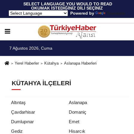
 SELECT LANGUAGE YOU WOULD TO READ 
OKUMAK İSTEDİĞİNİZ DİLİ SEÇİNİZ
  Powered by 
Translate
7 Ağustos 2026, Cuma
Yerel Haberler
Kütahya
Aslanapa Haberleri
KÜTAHYA İLÇELERI
Altıntaş
Aslanapa
Çavdarhisar
Domaniç
Dumlupınar
Emet
Gediz
Hisarcık