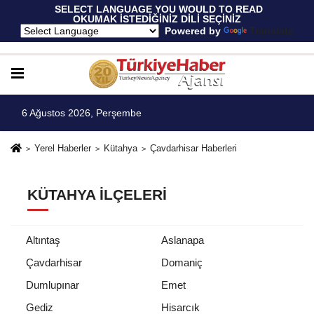
 SELECT LANGUAGE YOU WOULD TO READ 
OKUMAK İSTEDİĞİNİZ DİLİ SEÇİNİZ
  Powered by 
Translate
6 Ağustos 2026, Perşembe
Yerel Haberler
Kütahya
Çavdarhisar Haberleri
KÜTAHYA İLÇELERI
Altıntaş
Aslanapa
Çavdarhisar
Domaniç
Dumlupınar
Emet
Gediz
Hisarcık