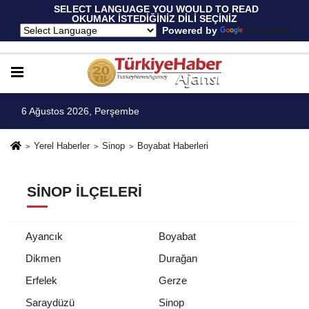
 SELECT LANGUAGE YOU WOULD TO READ 
OKUMAK İSTEDİĞİNİZ DİLİ SEÇİNİZ
  Powered by 
Translate
6 Ağustos 2026, Perşembe
Yerel Haberler
Sinop
Boyabat Haberleri
SINOP İLÇELERI
Ayancık
Boyabat
Dikmen
Durağan
Erfelek
Gerze
Saraydüzü
Sinop