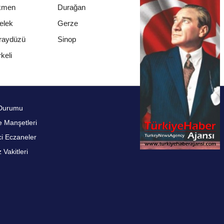
kmen
Durağan
elek
Gerze
raydüzü
Sinop
keli
Durumu
 Manşetleri
i Eczaneler
Vakitleri