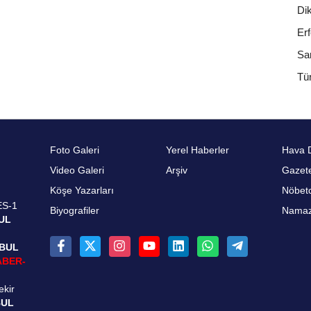
Di
Erf
Sa
Tür
Foto Galeri
Yerel Haberler
Hava 
Video Galeri
Arşiv
Gazete
Köşe Yazarları
Nöbetc
ES-1
Biyografiler
Namaz 
UL
NBUL
ABER-
ekir
BUL