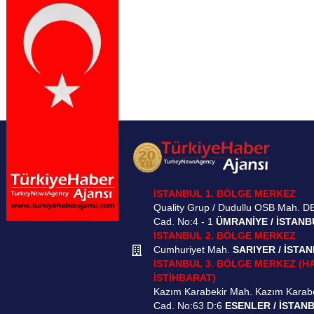
İSTANBUL 1. BÖLGE MERKEZ
Quality Grup / Dudullu OSB Mah. D
Cad. No:4 - 1
ÜMRANİYE / İSTANB
İSTANBUL 2. BÖLGE MERKEZ
Cumhuriyet Mah.
SARIYER / İSTA
İSTANBUL 3. BÖLGE MERKEZ (H
İSTİHBARAT)
Kazım Karabekir Mah. Kazım Karab
Cad. No:63 D:6
ESENLER / İSTAN