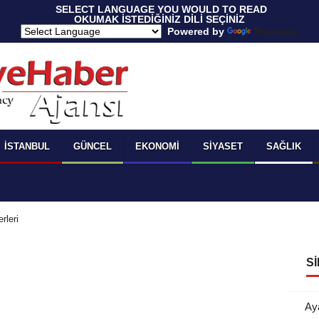
 SELECT LANGUAGE YOU WOULD TO READ 
OKUMAK İSTEDİĞİNİZ DİLİ SEÇİNİZ
  Powered by 
Translate
İSTANBUL
GÜNCEL
EKONOMI
SIYASET
SAĞLIK
rleri
SI
Ay