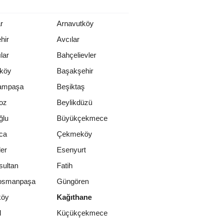
r
Arnavutköy
hir
Avcılar
lar
Bahçelievler
rköy
Başakşehir
ampaşa
Beşiktaş
oz
Beylikdüzü
ğlu
Büyükçekmece
ca
Çekmeköy
er
Esenyurt
sultan
Fatih
osmanpaşa
Güngören
köy
Kağıthane
l
Küçükçekmece