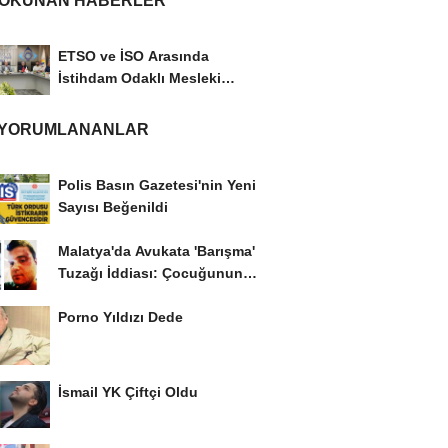
 OKUNAN HABERLER
ETSO ve İSO Arasında
İstihdam Odaklı Mesleki
Eğitim Protokolü
 YORUMLANANLAR
Polis Basın Gazetesi'nin Yeni
Sayısı Beğenildi
Malatya'da Avukata 'Barışma'
Tuzağı İddiası: Çocuğunun
Gözü...
Porno Yıldızı Dede
İsmail YK Çiftçi Oldu