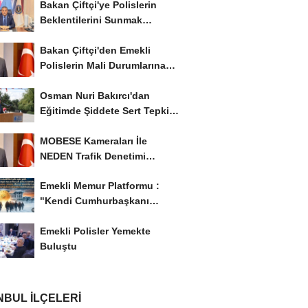
Bakan Çiftçi'ye Polislerin
Beklentilerini Sunmak
İstiyor..!
Bakan Çiftçi'den Emekli
Polislerin Mali Durumlarına
İyileştirme İstedi...
Osman Nuri Bakırcı'dan
Eğitimde Şiddete Sert Tepki:
'Eğitim Ailede...
MOBESE Kameraları İle
NEDEN Trafik Denetimi
Yapılmaz ?
Emekli Memur Platformu :
"Kendi Cumhurbaşkanı
Adayımızı Belirleyeceğiz..!...
Emekli Polisler Yemekte
Buluştu
NBUL İLÇELERI