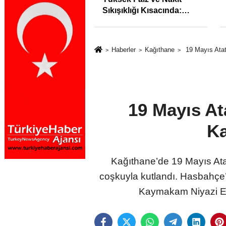
syonunu %31,75;
Sıkışıklığı Kısacında:
%50,49 olarak
Reel Sektörde
dı
Konkordato Fırtınası
Haberler
Kağıthane
19 Mayıs Atat
19 Mayıs At
Ka
Kağıthane’de 19 Mayıs Atat
coşkuyla kutlandı. Hasbahçe
Kaymakam Niyazi Ert