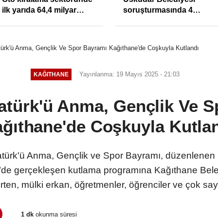
ilk yarıda 64,4 milyar
soruşturmasında 4
TL'lik araç yatırımı
tutuklama
ürk'ü Anma, Gençlik Ve Spor Bayramı Kağıthane'de Coşkuyla Kutlandı
Yayınlanma: 19 Mayıs 2025 - 21:03
KAĞITHANE
atürk'ü Anma, Gençlik Ve 
ğıthane'de Coşkuyla Kutla
ürk'ü Anma, Gençlik ve Spor Bayramı, düzenlenen ren
’de gerçekleşen kutlama programına Kağıthane Bele
en, mülki erkan, öğretmenler, öğrenciler ve çok sayı
1 dk
okunma süresi