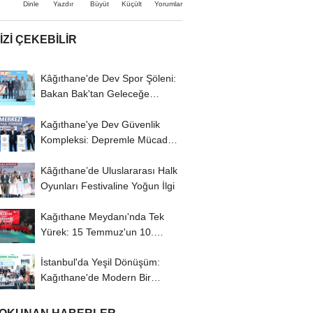
Büyüt
Küçült
Dinle
Yazdır
Yorumlar
IZI ÇEKEBILIR
Kâğıthane'de Dev Spor Şöleni:
Bakan Bak'tan Geleceğe
Yatırım Vurgusu
Kağıthane'ye Dev Güvenlik
Kompleksi: Depremle Mücadele
ve Huzur İçin...
Kâğıthane’de Uluslararası Halk
Oyunları Festivaline Yoğun İlgi
Kağıthane Meydanı'nda Tek
Yürek: 15 Temmuz'un 10.
Yılında Demokrasi...
İstanbul'da Yeşil Dönüşüm:
Kağıthane'de Modern Bir
Yaşam Merkezi...