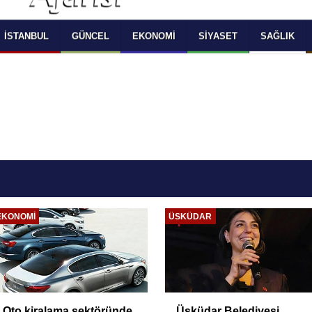
 SELECT LANGUAGE YOU WOULD TO READ 
OKUMAK İSTEDİĞİNİZ DİLİ SEÇİNİZ
  Powered by 
Translate
İSTANBUL
GÜNCEL
EKONOMI
SIYASET
SAĞLIK
EKONOMI
ÜSKÜDAR
Oto kiralama sektöründe
Üsküdar Belediyesi