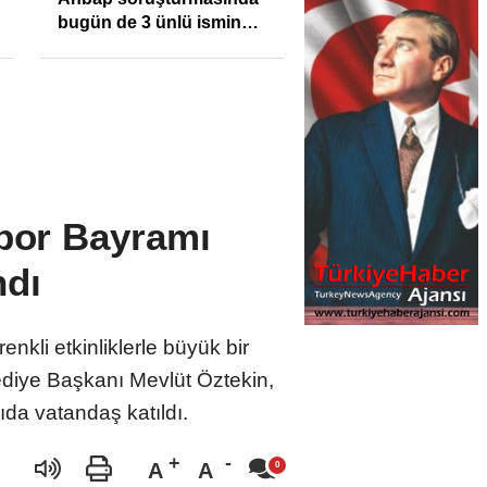
bugün de 3 ünlü ismin
bilgisine başvuruldu!
Spor Bayramı
ndı
kli etkinliklerle büyük bir
diye Başkanı Mevlüt Öztekin,
da vatandaş katıldı.
A
A