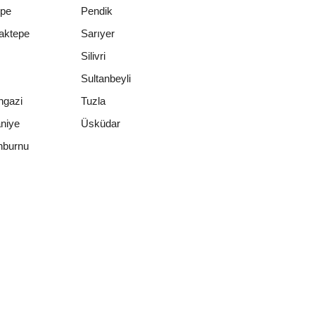
epe
Pendik
aktepe
Sarıyer
Silivri
Sultanbeyli
ngazi
Tuzla
niye
Üsküdar
nburnu