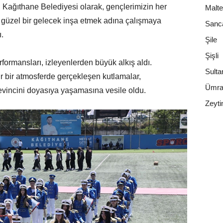
r. Kağıthane Belediyesi olarak, gençlerimizin her
Malt
 güzel bir gelecek inşa etmek adına çalışmaya
Sanc
.
Şile
Şişli
ormansları, izleyenlerden büyük alkış aldı.
Sulta
r bir atmosferde gerçekleşen kutlamalar,
Ümra
evincini doyasıya yaşamasına vesile oldu.
Zeyti