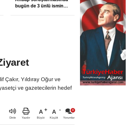
bugün de 3 ünlü ismin
bilgisine başvuruldu!
iyaret
f Çakır, Yıldıray Oğur ve
yasetçi ve gazetecilerin hedef
A
A
Büyüt
Küçült
Dinle
Yazdır
Yorumlar