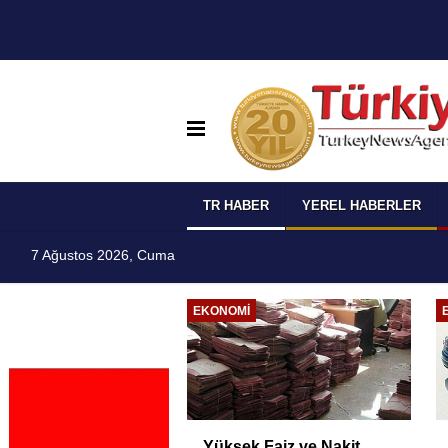
TR HABER
YEREL HABERLER
7 Ağustos 2026, Cuma
I
EKONOMI
 Temmuz
Yüksek Faiz ve Nakit