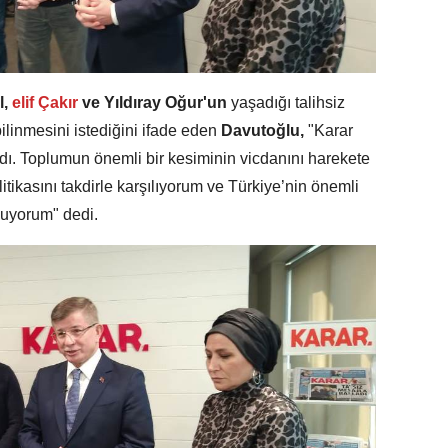
l,
elif Çakır
ve Yıldıray Oğur'un
yaşadığı talihsiz
ilinmesini istediğini ifade eden
Davutoğlu,
"Karar
nadı. Toplumun önemli bir kesiminin vicdanını harekete
litikasını takdirle karşılıyorum ve Türkiye’nin önemli
okuyorum" dedi.