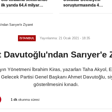
ilk yarıda 64,4 milyar
soruşturmasında 4
TL'lik araç yatırımı
tutuklama
ndan Sarıyer'e Ziyaret
Yayınlanma: 21 Ocak 2021 - 18:35
İSTANBUL
 Davutoğlu'ndan Sarıyer'e Z
ın Yönetmeni İbrahim Kiras, yazarları Taha Akyol, Eli
en Gelecek Partisi Genel Başkanı Ahmet Davutoğlu, si
gösterilmesini kınadı.
1 dk
okunma süresi