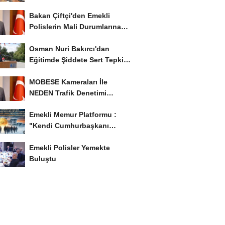
İstiyor..!
Bakan Çiftçi'den Emekli
Polislerin Mali Durumlarına
İyileştirme İstedi...
Osman Nuri Bakırcı'dan
Eğitimde Şiddete Sert Tepki:
'Eğitim Ailede...
MOBESE Kameraları İle
NEDEN Trafik Denetimi
Yapılmaz ?
Emekli Memur Platformu :
"Kendi Cumhurbaşkanı
Adayımızı Belirleyeceğiz..!...
Emekli Polisler Yemekte
Buluştu