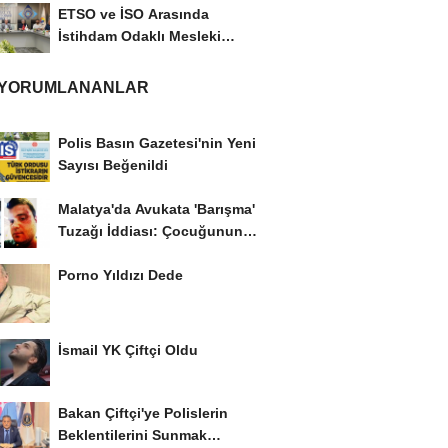
ETSO ve İSO Arasında
İstihdam Odaklı Mesleki
Eğitim Protokolü
 YORUMLANANLAR
Polis Basın Gazetesi'nin Yeni
Sayısı Beğenildi
Malatya'da Avukata 'Barışma'
Tuzağı İddiası: Çocuğunun
Gözü...
Porno Yıldızı Dede
İsmail YK Çiftçi Oldu
Bakan Çiftçi'ye Polislerin
Beklentilerini Sunmak