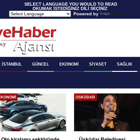
 SELECT LANGUAGE YOU WOULD TO READ 
OKUMAK İSTEDİĞİNİZ DİLİ SEÇİNİZ
  Powered by 
Translate
İSTANBUL
GÜNCEL
EKONOMI
SIYASET
SAĞLIK
EKONOMI
ÜSKÜDAR
Oto kiralama sektöründe
Üsküdar Belediyesi