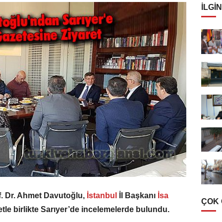
İLGIN
f. Dr. Ahmet Davutoğlu,
İstanbul
İl Başkanı
İsa
ÇOK
tle birlikte Sarıyer’de incelemelerde bulundu.