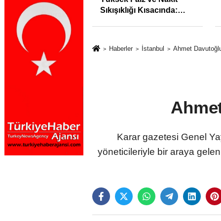
syonunu %31,75;
Sıkışıklığı Kısacında:
%50,49 olarak
Reel Sektörde
dı
Konkordato Fırtınası
Haberler
İstanbul
Ahmet Davutoğlu'
Ahmet
Karar gazetesi Genel Yay
yöneticileriyle bir araya gel