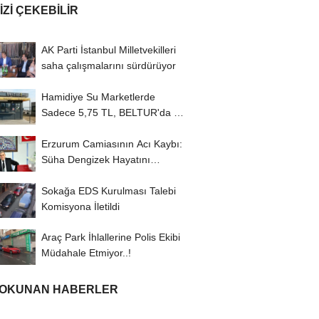
IZI ÇEKEBILIR
AK Parti İstanbul Milletvekilleri
saha çalışmalarını sürdürüyor
Hamidiye Su Marketlerde
Sadece 5,75 TL, BELTUR'da 18
TL
Erzurum Camiasının Acı Kaybı:
Süha Dengizek Hayatını
Kaybetti
Sokağa EDS Kurulması Talebi
Komisyona İletildi
Araç Park İhlallerine Polis Ekibi
Müdahale Etmiyor..!
 OKUNAN HABERLER