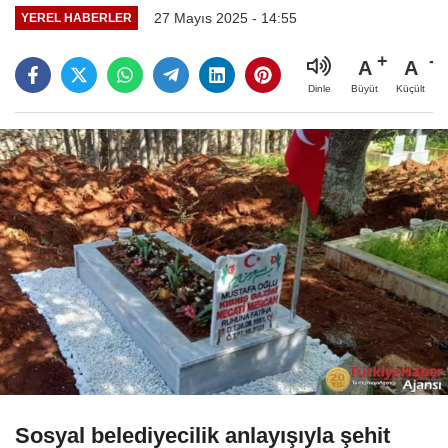
27 Mayıs 2025 - 14:55
YEREL HABERLER
A
A
Büyüt
Küçült
Dinle
Sosyal belediyecilik anlayışıyla şehit