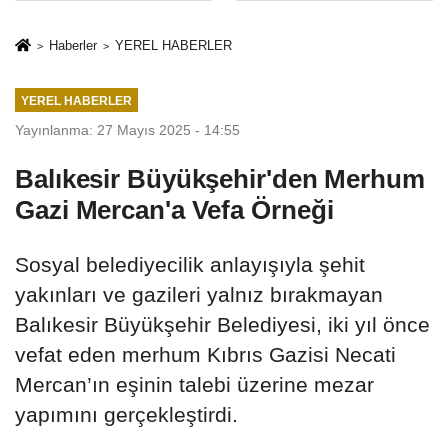
sivil gözleri
%50,49 olarak
izmariti
açıkladı
Haberler
YEREL HABERLER
affetmeyecek
YEREL HABERLER
Yayınlanma: 27 Mayıs 2025 - 14:55
Balıkesir Büyükşehir'den Merhum
Gazi Mercan'a Vefa Örneği
Sosyal belediyecilik anlayışıyla şehit
yakınları ve gazileri yalnız bırakmayan
Balıkesir Büyükşehir Belediyesi, iki yıl önce
vefat eden merhum Kıbrıs Gazisi Necati
Mercan’ın eşinin talebi üzerine mezar
yapımını gerçekleştirdi.