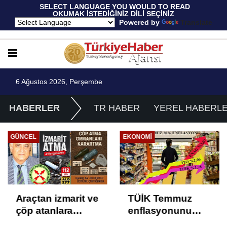
 SELECT LANGUAGE YOU WOULD TO READ 
OKUMAK İSTEDİĞİNİZ DİLİ SEÇİNİZ
  Powered by 
Translate
6 Ağustos 2026, Perşembe
HABERLER
TR HABER
YEREL HABERL
GÜNCEL
EKONOMI
Araçtan izmarit ve
TÜİK Temmuz
çöp atanlara
enflasyonunu
uyarı: Trafiğin
%31,75; ENAG