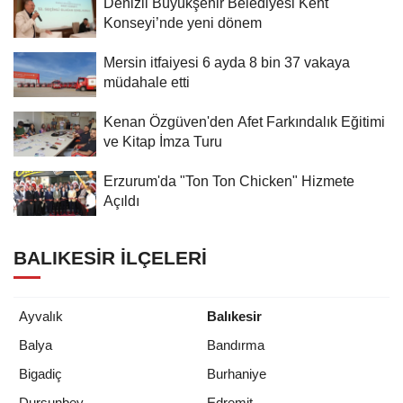
Denizli Büyükşehir Belediyesi Kent
Konseyi’nde yeni dönem
Mersin itfaiyesi 6 ayda 8 bin 37 vakaya
müdahale etti
Kenan Özgüven'den Afet Farkındalık Eğitimi
ve Kitap İmza Turu
Erzurum'da "Ton Ton Chicken" Hizmete
Açıldı
BALIKESIR İLÇELERI
Ayvalık
Balıkesir
Balya
Bandırma
Bigadiç
Burhaniye
Dursunbey
Edremit