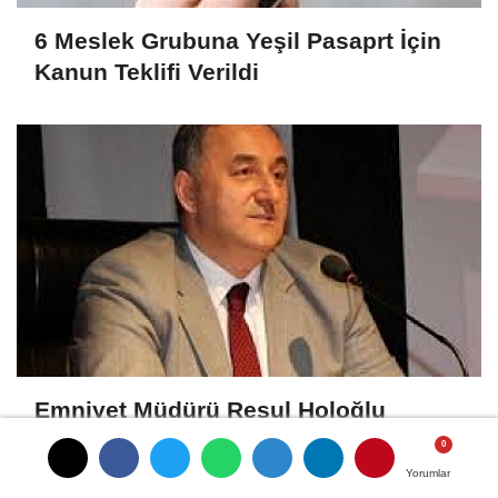
6 Meslek Grubuna Yeşil Pasaprt İçin
Kanun Teklifi Verildi
Emniyet Müdürü Resul Holoğlu
Mahkeme Kararıyla Göreve Döndü..!
Yorumlar
Yorumlar