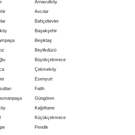
r
Arnavutköy
hir
Avcılar
lar
Bahçelievler
rköy
Başakşehir
ampaşa
Beşiktaş
oz
Beylikdüzü
ğlu
Büyükçekmece
ca
Çekmeköy
er
Esenyurt
sultan
Fatih
osmanpaşa
Güngören
köy
Kağıthane
l
Küçükçekmece
epe
Pendik