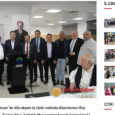
İLGIN
ÇOK
arıyer’de dün akşam üç farklı noktada düzenlenen iftar