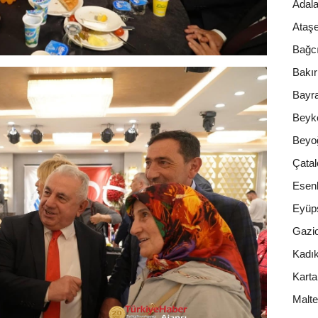
Adala
Ataşe
Bağcı
Bakı
Bayr
Beyk
Beyo
Çatal
Esenl
Eyüp
Gazi
Kadı
Karta
Malt