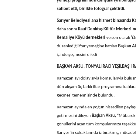
yemeği programında komşularıyla buluştu. 
sohbet etti, birlikte fotoğraf çektirdi.
Sarıyer Belediyesi ana hizmet binasında Ka
daha sonra
Rauf Denktaş Kültür Merkezi’nd
Kemaliye Köyü dernekleri
ve son olarak
Ya
düzenlediği iftar yemeğine katılan
Başkan A
içinde geçmesini diledi
BAŞKAN AKSU, TONYALI RACİ YEŞİLBAŞ’I 
Ramazan ayı dolayısıyla komşularıyla bul
dün akşam üç farklı iftar programına katıla
geçmesi temennisinde bulundu.
Ramazan ayında en yoğun hissedilen paylaşım 
getirmesini dileyen
Başkan Aksu,
“Mübarek R
gönüllerini açan tüm komşularımıza teşekkür 
Sarıyer’in sokaklarında iz bırakmış, mücade