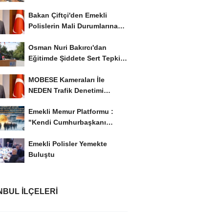
İstiyor..!
Bakan Çiftçi'den Emekli
Polislerin Mali Durumlarına
İyileştirme İstedi...
Osman Nuri Bakırcı'dan
Eğitimde Şiddete Sert Tepki:
'Eğitim Ailede...
MOBESE Kameraları İle
NEDEN Trafik Denetimi
Yapılmaz ?
Emekli Memur Platformu :
"Kendi Cumhurbaşkanı
Adayımızı Belirleyeceğiz..!...
Emekli Polisler Yemekte
Buluştu
NBUL İLÇELERI