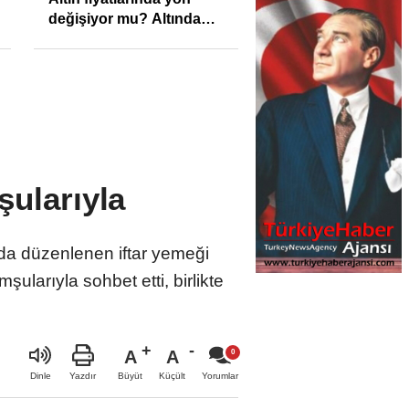
değişiyor mu? Altında
son görünüm!
şularıyla
da düzenlenen iftar yemeği
ularıyla sohbet etti, birlikte
A
A
Büyüt
Küçült
Dinle
Yazdır
Yorumlar