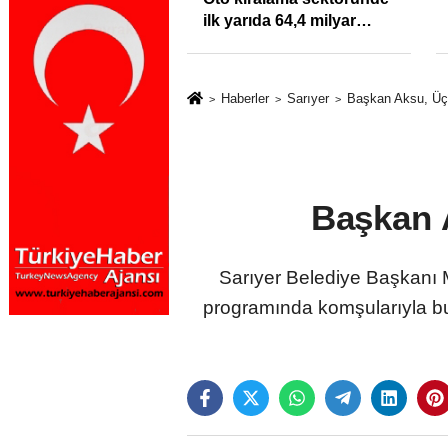
klığı Kısacında:
ilk yarıda 64,4 milyar
Sektörde
TL'lik araç yatırımı
rdato Fırtınası
Haberler
Sarıyer
Başkan Aksu, Üç 
Başkan A
Sarıyer Belediye Başkanı 
programında komşularıyla bulu