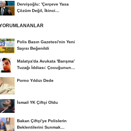
Dervişoğlu: 'Çerçeve Yasa
Çözüm Değil, İkinci
Cumhuriyet ve İhanet...
 YORUMLANANLAR
Polis Basın Gazetesi'nin Yeni
Sayısı Beğenildi
Malatya'da Avukata 'Barışma'
Tuzağı İddiası: Çocuğunun
Gözü...
Porno Yıldızı Dede
İsmail YK Çiftçi Oldu
Bakan Çiftçi'ye Polislerin
Beklentilerini Sunmak