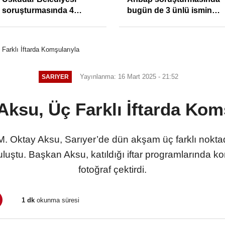
soruşturmasında 4
bugün de 3 ünlü ismin
tutuklama
bilgisine başvuruldu!
Farklı İftarda Komşularıyla
Yayınlanma: 16 Mart 2025 - 21:52
SARIYER
ksu, Üç Farklı İftarda Kom
M. Oktay Aksu, Sarıyer’de dün akşam üç farklı nokta
ştu. Başkan Aksu, katıldığı iftar programlarında komş
fotoğraf çektirdi.
1 dk
okunma süresi