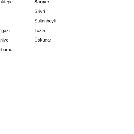
aktepe
Sarıyer
Silivri
Sultanbeyli
ngazi
Tuzla
niye
Üsküdar
nburnu