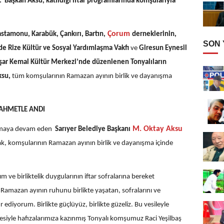
Başkan Aksu, katıldığı iftar programlarında komşularıyla
Çorum
stamonu, Karabük, Çankırı, Bartın,
derneklerinin,
SON
e Rize Kültür ve Sosyal Yardımlaşma Vakfı
ve
Giresun Eynesil
şar Kemal Kültür Merkezi’nde düzenlenen Tonyalıların
ksu,
tüm komşularının Ramazan ayının birlik ve dayanışma
RAHMETLE ANDI
M. Oktay Aksu
uşmaya devam eden
Sarıyer Belediye Başkanı
rak, komşularının Ramazan ayının birlik ve dayanışma içinde
ve birliktelik duygularının iftar sofralarına bereket
amazan ayının ruhunu birlikte yaşatan, sofralarını ve
ediyorum. Birlikte güçlüyüz, birlikte güzeliz. Bu vesileyle
lesiyle hafızalarımıza kazınmış Tonyalı komşumuz Raci Yeşilbaş