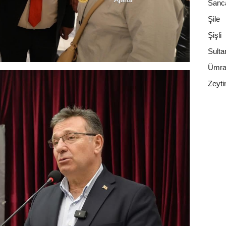
Sanc
Şile
Şişli
Sulta
Ümra
Zeyti