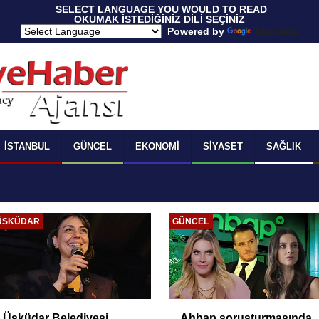
 SELECT LANGUAGE YOU WOULD TO READ 
OKUMAK İSTEDİĞİNİZ DİLİ SEÇİNİZ
  Powered by 
Translate
İSTANBUL
GÜNCEL
EKONOMI
SIYASET
SAĞLIK
ÜSKÜDAR
GÜNCEL
Üsküdar Belediyesi
Ahbap soruşturmasında