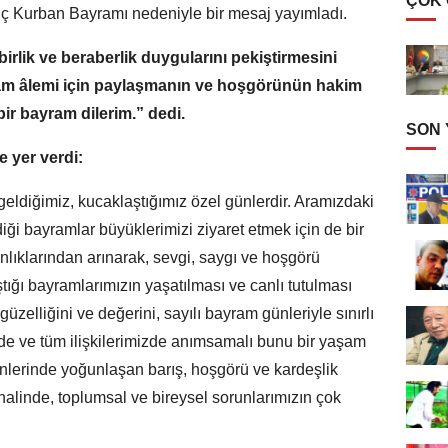
ÇOK
ıç Kurban Bayramı nedeniyle bir mesaj yayımladı.
irlik ve beraberlik duygularını pekiştirmesini
lam âlemi için paylaşmanın ve hoşgörünün hakim
ir bayram dilerim.” dedi.
SON
e yer verdi:
geldiğimiz, kucaklaştığımız özel günlerdir. Aramızdaki
diği bayramlar büyüklerimizi ziyaret etmek için de bir
gınlıklarından arınarak, sevgi, saygı ve hoşgörü
ığı bayramlarımızın yaşatılması ve canlı tutulması
üzelliğini ve değerini, sayılı bayram günleriyle sınırlı
de ve tüm ilişkilerimizde anımsamalı bunu bir yaşam
ünlerinde yoğunlaşan barış, hoşgörü ve kardeşlik
halinde, toplumsal ve bireysel sorunlarımızın çok
.