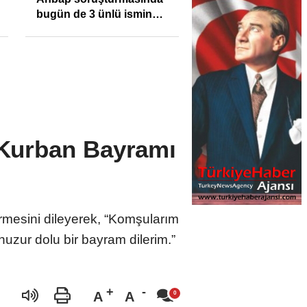
bugün de 3 ünlü ismin
bilgisine başvuruldu!
n Kurban Bayramı
irmesini dileyerek, “Komşularım
uzur dolu bir bayram dilerim.”
A
A