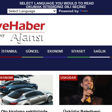
 SELECT LANGUAGE YOU WOULD TO READ 
OKUMAK İSTEDİĞİNİZ DİLİ SEÇİNİZ
  Powered by 
Translate
İSTANBUL
GÜNCEL
EKONOMI
SIYASET
SAĞLIK
EKONOMI
ÜSKÜDAR
Oto kiralama sektöründe
Üsküdar Belediyesi