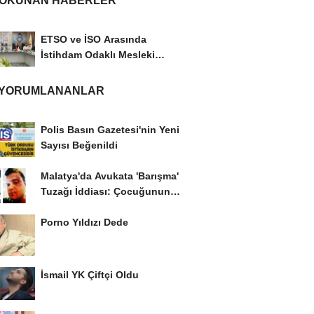
 OKUNAN HABERLER
ETSO ve İSO Arasında
İstihdam Odaklı Mesleki
Eğitim Protokolü
 YORUMLANANLAR
Polis Basın Gazetesi'nin Yeni
Sayısı Beğenildi
Malatya'da Avukata 'Barışma'
Tuzağı İddiası: Çocuğunun
Gözü...
Porno Yıldızı Dede
İsmail YK Çiftçi Oldu