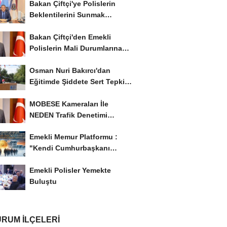
Bakan Çiftçi'ye Polislerin
Beklentilerini Sunmak
İstiyor..!
Bakan Çiftçi'den Emekli
Polislerin Mali Durumlarına
İyileştirme İstedi...
Osman Nuri Bakırcı'dan
Eğitimde Şiddete Sert Tepki:
'Eğitim Ailede...
MOBESE Kameraları İle
NEDEN Trafik Denetimi
Yapılmaz ?
Emekli Memur Platformu :
"Kendi Cumhurbaşkanı
Adayımızı Belirleyeceğiz..!...
Emekli Polisler Yemekte
Buluştu
RUM İLÇELERI