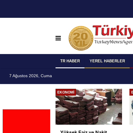
TR HABER
YEREL HABERLER
7 Ağustos 2026, Cuma
I
EKONOMI
 Temmuz
Yüksek Faiz ve Nakit