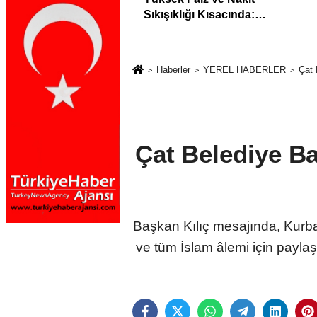
syonunu %31,75;
Sıkışıklığı Kısacında:
%50,49 olarak
Reel Sektörde
dı
Konkordato Fırtınası
Haberler
YEREL HABERLER
Çat 
Çat Belediye Ba
Başkan Kılıç mesajında, Kurban
ve tüm İslam âlemi için payla