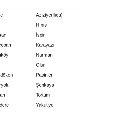
le
Aziziye(Ilıca)
Hınıs
san
İspir
çoban
Karayazı
üköy
Narman
Olur
ndöken
Pasinler
ryolu
Şenkaya
an
Tortum
Yakutiye
dere