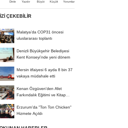
Büyüt
Küçült
Dinle
Yazdır
Yorumlar
IZI ÇEKEBILIR
Malatya’da COP31 öncesi
uluslararası toplantı
Denizli Büyükşehir Belediyesi
Kent Konseyi’nde yeni dönem
Mersin itfaiyesi 6 ayda 8 bin 37
vakaya müdahale etti
Kenan Özgüven'den Afet
Farkındalık Eğitimi ve Kitap
İmza Turu
Erzurum'da "Ton Ton Chicken"
Hizmete Açıldı