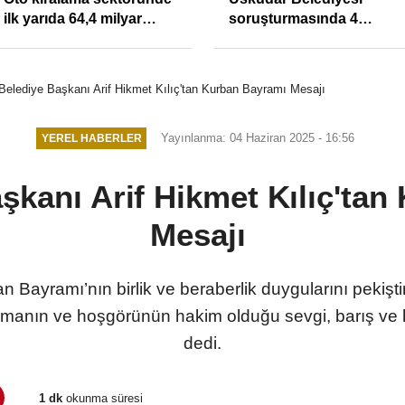
ilk yarıda 64,4 milyar
soruşturmasında 4
TL'lik araç yatırımı
tutuklama
Belediye Başkanı Arif Hikmet Kılıç'tan Kurban Bayramı Mesajı
Yayınlanma: 04 Haziran 2025 - 16:56
YEREL HABERLER
şkanı Arif Hikmet Kılıç'ta
Mesajı
 Bayramı’nın birlik ve beraberlik duygularını pekişt
şmanın ve hoşgörünün hakim olduğu sevgi, barış ve h
dedi.
1 dk
okunma süresi