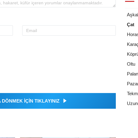
Aşka
Çat
Hora
Kara
Köpr
Oltu
Pala
Paza
Tekm
DÖNMEK İÇİN TIKLAYINIZ
Uzun