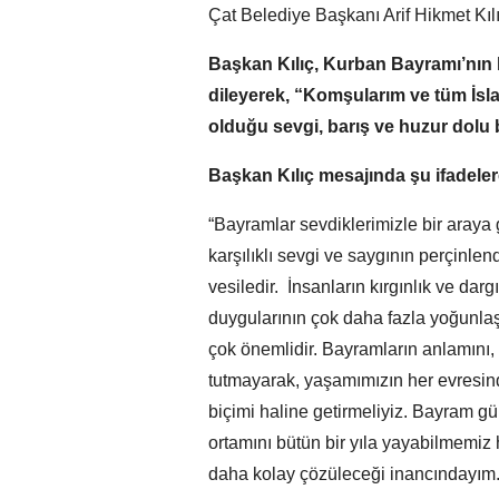
Çat Belediye Başkanı Arif Hikmet Kıl
Başkan Kılıç, Kurban Bayramı’nın b
dileyerek, “Komşularım ve tüm İs
olduğu sevgi, barış ve huzur dolu b
Başkan Kılıç mesajında şu ifadeler
“Bayramlar sevdiklerimizle bir araya 
karşılıklı sevgi ve saygının perçinlen
vesiledir. İnsanların kırgınlık ve dar
duygularının çok daha fazla yoğunlaşt
çok önemlidir. Bayramların anlamını, g
tutmayarak, yaşamımızın her evresin
biçimi haline getirmeliyiz. Bayram g
ortamını bütün bir yıla yayabilmemiz 
daha kolay çözüleceği inancındayım