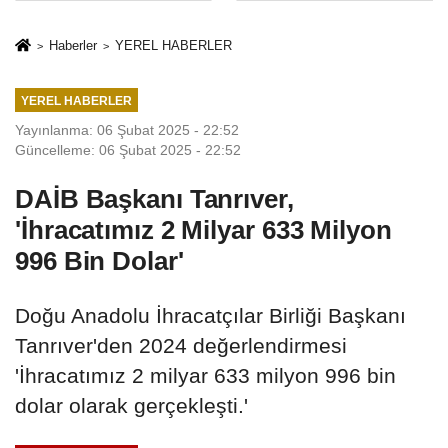
Mesleki Eğitim
İkinci Cumhuriyet
Protokolü
ve İhanet
Haberler
YEREL HABERLER
Belgesidir!'
YEREL HABERLER
Yayınlanma: 06 Şubat 2025 - 22:52
Güncelleme: 06 Şubat 2025 - 22:52
DAİB Başkanı Tanrıver,
'İhracatımız 2 Milyar 633 Milyon
996 Bin Dolar'
Doğu Anadolu İhracatçılar Birliği Başkanı
Tanrıver'den 2024 değerlendirmesi
'İhracatımız 2 milyar 633 milyon 996 bin
dolar olarak gerçekleşti.'