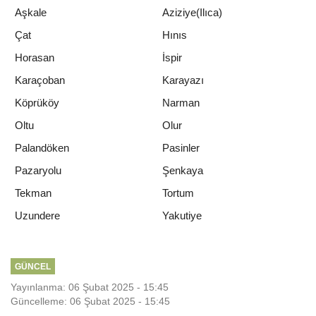
Aşkale
Aziziye(Ilıca)
Çat
Hınıs
Horasan
İspir
Karaçoban
Karayazı
Köprüköy
Narman
Oltu
Olur
Palandöken
Pasinler
Pazaryolu
Şenkaya
Tekman
Tortum
Yakutiye
Uzundere
GÜNCEL
Yayınlanma: 06 Şubat 2025 - 15:45
Güncelleme: 06 Şubat 2025 - 15:45