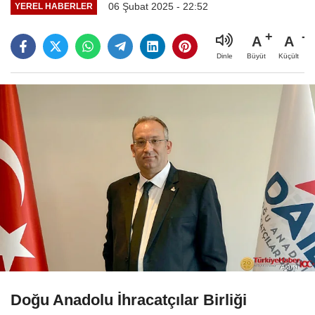
06 Şubat 2025 - 22:52
YEREL HABERLER
A
A
Büyüt
Küçült
Dinle
Doğu Anadolu İhracatçılar Birliği