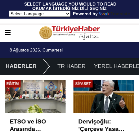
 SELECT LANGUAGE YOU WOULD TO READ 
OKUMAK İSTEDİĞİNİZ DİLİ SEÇİNİZ
  Powered by 
Translate
8 Ağustos 2026, Cumartesi
HABERLER
TR HABER
YEREL HABERL
EĞITIM
SIYASET
ETSO ve İSO
Dervişoğlu:
Arasında
'Çerçeve Yasa
İstihdam Odaklı
Çözüm Değil,