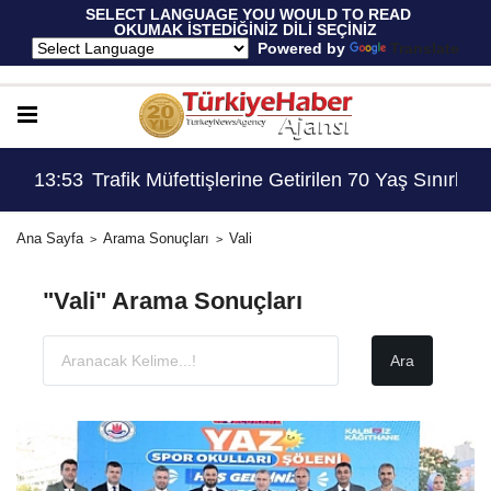
 SELECT LANGUAGE YOU WOULD TO READ 
OKUMAK İSTEDİĞİNİZ DİLİ SEÇİNİZ
  Powered by 
Translate
Sınırlaması Adil Mi..?
14:45
Emniyet Genel Müdürlüğüne 6 Bin 250 Kadro 
Ana Sayfa
Arama Sonuçları
Vali
"Vali" Arama Sonuçları