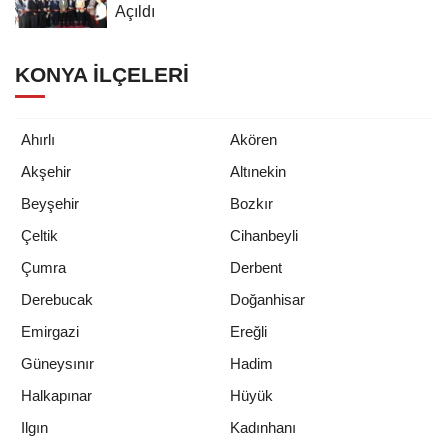
Açıldı
KONYA İLÇELERI
Ahırlı
Akören
Akşehir
Altınekin
Beyşehir
Bozkır
Çeltik
Cihanbeyli
Çumra
Derbent
Derebucak
Doğanhisar
Emirgazi
Ereğli
Güneysınır
Hadim
Halkapınar
Hüyük
Ilgın
Kadınhanı