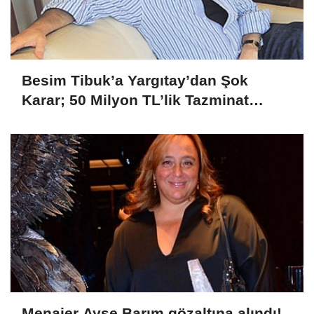
Besim Tibuk’a Yargıtay’dan Şok
Karar; 50 Milyon TL’lik Tazminat
Yetersiz Bulundu
Menajer Ayşe Barım gözaltına alındı!