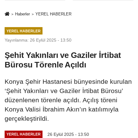
Mesleki Eğitim
İkinci Cumhuriyet
Protokolü
ve İhanet
Haberler
YEREL HABERLER
Belgesidir!'
YEREL HABERLER
Yayınlanma: 26 Eylül 2025 - 13:50
Şehit Yakınları ve Gaziler İrtibat
Bürosu Törenle Açıldı
Konya Şehir Hastanesi bünyesinde kurulan
‘Şehit Yakınları ve Gaziler İrtibat Bürosu’
düzenlenen törenle açıldı. Açılış töreni
Konya Valisi İbrahim Akın’ın katılımıyla
gerçekleştirildi.
26 Eylül 2025 - 13:50
YEREL HABERLER