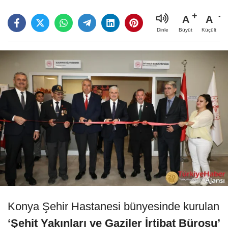
A
A
Büyüt
Küçült
Dinle
Konya Şehir Hastanesi bünyesinde kurulan
‘Şehit Yakınları ve Gaziler İrtibat Bürosu’