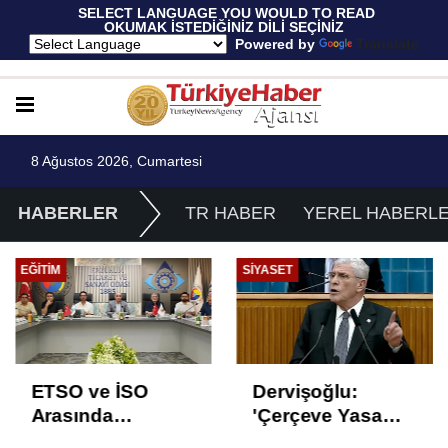
 SELECT LANGUAGE YOU WOULD TO READ 
OKUMAK İSTEDİĞİNİZ DİLİ SEÇİNİZ
  Powered by 
Translate
8 Ağustos 2026, Cumartesi
HABERLER
TR HABER
YEREL HABERL
EĞITIM
SIYASET
ETSO ve İSO
Dervişoğlu:
Arasında
'Çerçeve Yasa
İstihdam Odaklı
Çözüm Değil,