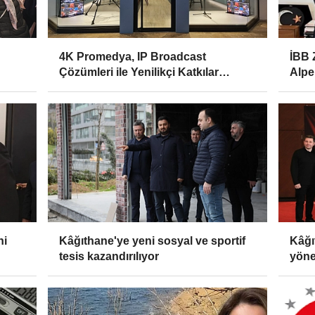
4K Promedya, IP Broadcast
İBB 
Çözümleri ile Yenilikçi Katkılar
Alper
Sunuyor
ni
Kâğıthane'ye yeni sosyal ve sportif
Kâğı
tesis kazandırılıyor
yöne