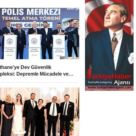
thane'ye Dev Güvenlik
leksi: Depremle Mücadele ve
r İçin Tarihi Adım!