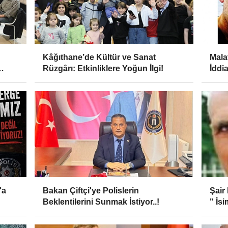
Kâğıthane’de Kültür ve Sanat
Mala
Rüzgârı: Etkinliklere Yoğun İlgi!
İddi
Sopa
'a
Bakan Çiftçi'ye Polislerin
Şair
Beklentilerini Sunmak İstiyor..!
" İsi