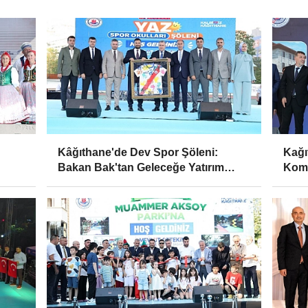
Kâğıthane'de Dev Spor Şöleni:
Kağı
Bakan Bak'tan Geleceğe Yatırım
Komp
Vurgusu
Huzu