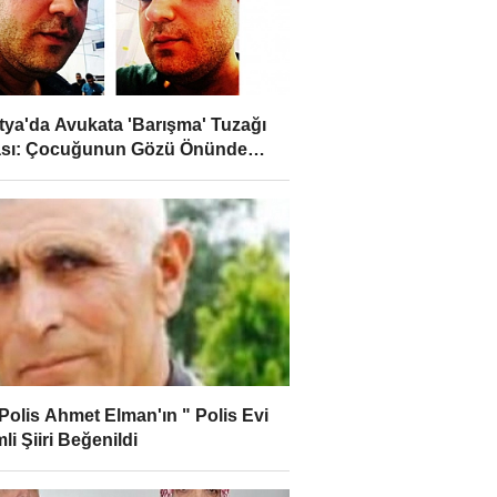
tya'da Avukata 'Barışma' Tuzağı
ası: Çocuğunun Gözü Önünde
larla Saldırdılar
 Polis Ahmet Elman'ın " Polis Evi
mli Şiiri Beğenildi