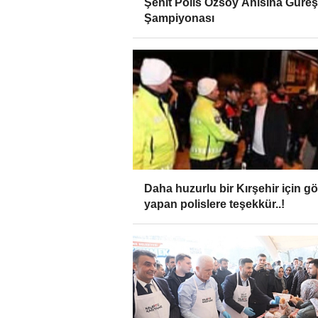
Şehit Polis Özsoy Anısına Güreş
Şampiyonası
Daha huzurlu bir Kırşehir için g
yapan polislere teşekkür..!