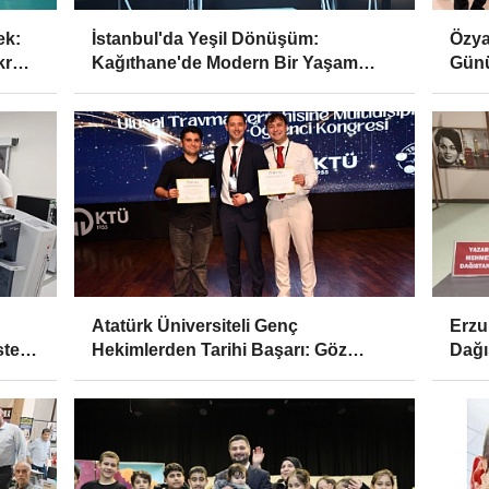
ek:
İstanbul'da Yeşil Dönüşüm:
Özya
krasi
Kağıthane'de Modern Bir Yaşam
Gün
Merkezi Daha Hizmette
Atatürk Üniversiteli Genç
Erzu
tekli
Hekimlerden Tarihi Başarı: Göz
Dağı
Bebeğindeki Sır Ödül Getirdi!