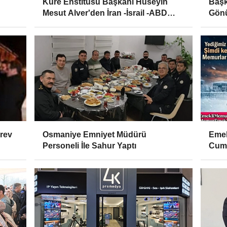
Küre Enstitüsü Başkanı Hüseyin
Başk
Mesut Alver'den İran -İsrail -ABD
Gönü
Krizine Yorum
örev
Osmaniye Emniyet Müdürü
Emek
Personeli İle Sahur Yaptı
Cumh
Belir