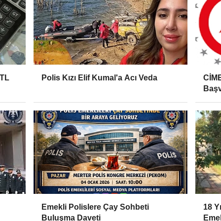
 TL
Polis Kızı Elif Kumal'a Acı Veda
CİME
Başv
Emekli Polislere Çay Sohbeti
18 Y
Buluşma Daveti
Emek