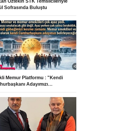
an Öztekin STK Temsilcileriyle
l Sofrasında Buluştu
li Memur Platformu : "Kendi
urbaşkanı Adayımızı
leyeceğiz..! "