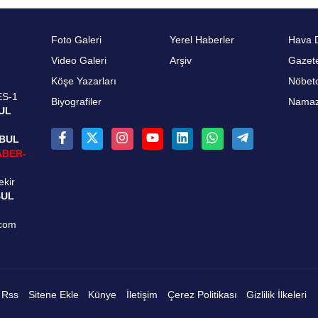
Foto Galeri
Yerel Haberler
Hava 
Video Galeri
Arşiv
Gazete
Köşe Yazarları
Nöbetc
ES-1
Biyografiler
Namaz 
UL
NBUL
ABER-
ekir
BUL
.com
Rss
Sitene Ekle
Künye
İletişim
Çerez Politikası
Gizlilik İlkeleri