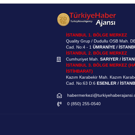
İSTANBUL 1. BÖLGE MERKEZ
Quality Grup / Dudullu OSB Mah. D
Cad. No:4 - 1
ÜMRANİYE / İSTANB
İSTANBUL 2. BÖLGE MERKEZ
Cumhuriyet Mah.
SARIYER / İSTA
İSTANBUL 3. BÖLGE MERKEZ (H
İSTİHBARAT)
Kazım Karabekir Mah. Kazım Karab
Cad. No:63 D:6
ESENLER / İSTAN
habermerkezi@turkiyehaberajansi
0 (850) 255-0540